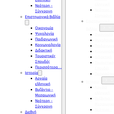
ελληνική
ελληνική
Νεότερη –
Νεότερη –
Σύγχρονη
Σύγχρονη
Επιστημονικά Βιβλία
Επιστημονικά
Οικονομία
Βιβλία
Ψυχολογία
Οικονομία
Παιδαγωγική
Ψυχολογία
Κοινωνιολογία
Παιδαγωγι
Διδακτική
Κοινωνιολ
Τουριστικές
Διδακτική
Σπουδές
Τουριστικέ
Περισσότερα…
Σπουδές
Ιστορία
Περισσότ
Αρχαία
Ιστορία
ελληνική
Αρχαία
Βυζάντιο –
ελληνική
Μεσαιωνική
Βυζάντιο –
Νεότερη –
Μεσαιωνικ
Σύγχρονη
Νεότερη –
Διεθνή