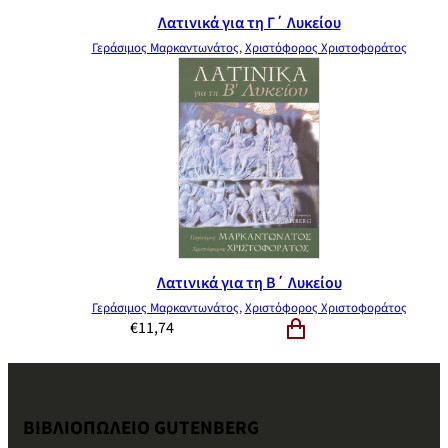
Λατινικά για τη Γ΄ Λυκείου
Γεράσιμος Μαρκαντωνάτος
,
Χριστόφορος Χριστοφοράτος
Λατινικά για τη Β΄ Λυκείου
Γεράσιμος Μαρκαντωνάτος
,
Χριστόφορος Χριστοφοράτος
€
11,74
ΒΙΒΛΙΟΠΩΛΕΙΟ GUTENBERG