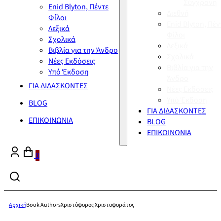
Σύγχρονη
Enid Blyton, Πέντε
Διεθνή
Φίλοι
Enid Blyton, Πέν
Λεξικά
Φίλοι
Σχολικά
Λεξικά
Βιβλία για την Άνδρο
Σχολικά
Νέες Εκδόσεις
Βιβλία για την
Υπό Έκδοση
Άνδρο
ΓΙΑ ΔΙΔΑΣΚΟΝΤΕΣ
Νέες Εκδόσεις
Υπό Έκδοση
BLOG
ΓΙΑ ΔΙΔΑΣΚΟΝΤΕΣ
ΕΠΙΚΟΙΝΩΝΙΑ
BLOG
ΕΠΙΚΟΙΝΩΝΙΑ
0
Αρχική
Book Authors
Χριστόφορος Χριστοφοράτος