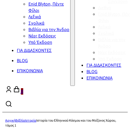
Σύγχρονη
Enid Blyton, Πέντε
Διεθνή
Φίλοι
Enid Blyton, Πέν
Λεξικά
Φίλοι
Σχολικά
Λεξικά
Βιβλία για την Άνδρο
Σχολικά
Νέες Εκδόσεις
Βιβλία για την
Υπό Έκδοση
Άνδρο
ΓΙΑ ΔΙΔΑΣΚΟΝΤΕΣ
Νέες Εκδόσεις
Υπό Έκδοση
BLOG
ΓΙΑ ΔΙΔΑΣΚΟΝΤΕΣ
ΕΠΙΚΟΙΝΩΝΙΑ
BLOG
ΕΠΙΚΟΙΝΩΝΙΑ
0
Αρχική
Βιβλία
Ιστορία
Ιστορία του Ελληνικού Κόσμου και του Μείζονος Χώρου,
τόμος 1