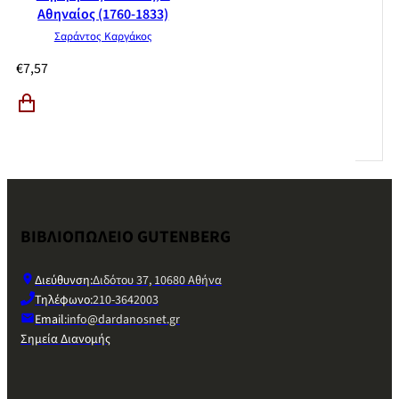
Αθηναίος (1760-1833)
Σαράντος Καργάκος
€
7,57
ΒΙΒΛΙΟΠΩΛΕΙΟ GUTENBERG
Διεύθυνση:
Διδότου 37, 10680 Αθήνα
Τηλέφωνο:
210-3642003
Email:
info@dardanosnet.gr
Σημεία Διανομής