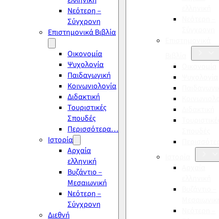
ελληνική
ελληνική
Νεότερη –
Νεότερη –
Σύγχρονη
Σύγχρονη
Επιστημονικά Βιβλία
Επιστημονικά
Οικονομία
Βιβλία
Ψυχολογία
Οικονομία
Παιδαγωγική
Ψυχολογία
Κοινωνιολογία
Παιδαγωγι
Διδακτική
Κοινωνιολ
Τουριστικές
Διδακτική
Σπουδές
Τουριστικέ
Περισσότερα…
Σπουδές
Ιστορία
Περισσότ
Αρχαία
Ιστορία
ελληνική
Αρχαία
Βυζάντιο –
ελληνική
Μεσαιωνική
Βυζάντιο –
Νεότερη –
Μεσαιωνικ
Σύγχρονη
Νεότερη –
Διεθνή