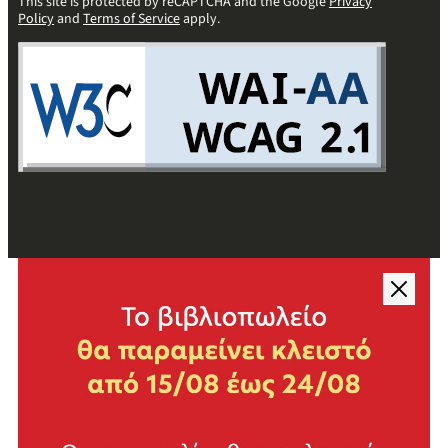
This site is protected by reCAPTCHA and the Google
Privacy
Policy
and
Terms of Service
apply.