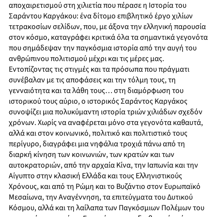
αποχαιρετισμού στη χιλιετία που πέρασε η Ιστορία του
Σαράντου Καργάκου: ένα δίτομο επιβλητικό έργο χιλίων
τετρακοσίων σελίδων, που, με άξονα την ελληνική παρουσία
στον κόσμο, καταγράφει κριτικά όλα τα σημαντικά γεγονότα
που σημάδεψαν την παγκόσμια ιστορία από την αυγή του
ανθρώπινου πολιτισμού μέχρι και τις μέρες μας.
Εντοπίζοντας τις στιγμές και τα πρόσωπα που πράγματι
συνέβαλαν με τις αποφάσεις και την τόλμη τους, τη
γενναιότητα και τα λάθη τους… στη διαμόρφωση του
ιστορικού τους αύριο, ο ιστορικός Σαράντος Καργάκος
συνοψίζει μια πολυκύμαντη ιστορία τριών χιλιάδων σχεδόν
χρόνων. Χωρίς να αναφέρεται μόνο στα γεγονότα καθαυτά,
αλλά και στον κοινωνικό, πολιτικό και πολιτιστικό τους
περίγυρο, διαγράφει μια νηφάλια τροχιά πάνω από τη
διαρκή κίνηση των κοινωνιών, των κρατών και των
αυτοκρατοριών, από την αρχαία Κίνα, την Ιαπωνία και την
Αίγυπτο στην κλασική Ελλάδα και τους Ελληνιστικούς
Χρόνους, και από τη Ρώμη και το Βυζάντιο στον Ευρωπαϊκό
Μεσαίωνα, την Αναγέννηση, τα επιτεύγματα του Δυτικού
Κόσμου, αλλά και τη λαίλαπα των Παγκόσμιων Πολέμων του