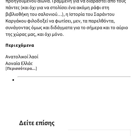
προηγούμενου αιώνα. Γραμμένη για να διαβαστεί από τους
πάντες (και όχι για να στολίσει ένα ακόμη ράφι στη
βιβλιοθήκη του σαλονιού…), η Ιστορία του Σαράντου
Καργάκου φιλοδοξεί να φωτίσει, μεν, τα παρελθόντα,
συνάγοντας όμως και διδάγματα για το σήμερα και το αύριο
της χώρας μας, και όχι μόνο.
Περιεχόμενα
Ανατολικοί λαοί
Αρχαία Ελλάς
[Περισσότερα...]
Ελληνιστικοί χρόνοι
Ρωμαϊκοί χρόνοι
Βυζαντινοί χρόνοι
Δείτε επίσης