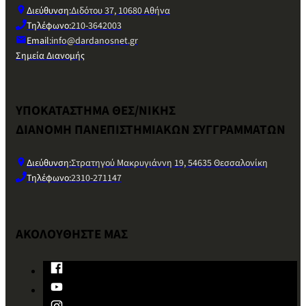
Διεύθυνση:
Διδότου 37, 10680 Αθήνα
Τηλέφωνο:
210-3642003
Email:
info@dardanosnet.gr
Σημεία Διανομής
ΥΠΟΚΑΤΑΣΤΗΜΑ ΘΕΣ/ΝΙΚΗΣ
ΔΙΑΝΟΜΗ ΠΑΝΕΠΙΣΤΗΜΙΑΚΩΝ ΣΥΓΓΡΑΜΜΑΤΩΝ
Διεύθυνση:
Στρατηγού Μακρυγιάννη 19, 54635 Θεσσαλονίκη
Τηλέφωνο:
2310-271147
ΑΚΟΛΟΥΘΗΣΤΕ ΜΑΣ