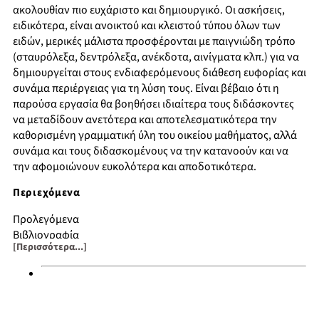
ακολουθίαν πιο ευχάριστο και δημιουργικό. Οι ασκήσεις,
ειδικότερα, είναι ανοικτού και κλειστού τύπου όλων των
ειδών, μερικές μάλιστα προσφέρονται με παιγνιώδη τρόπο
(σταυρόλεξα, δεντρόλεξα, ανέκδοτα, αινίγματα κλπ.) για να
δημιουργείται στους ενδιαφερόμενους διάθεση ευφορίας και
συνάμα περιέργειας για τη λύση τους. Είναι βέβαιο ότι η
παρούσα εργασία θα βοηθήσει ιδιαίτερα τους διδάσκοντες
να μεταδίδουν ανετότερα και αποτελεσματικότερα την
καθορισμένη γραμματική ύλη του οικείου μαθήματος, αλλά
συνάμα και τους διδασκομένους να την κατανοούν και να
την αφομοιώνουν ευκολότερα και αποδοτικότερα.
Περιεχόμενα
Προλεγόμενα
Βιβλιογραφία
[Περισσότερα...]
Συντομογραφίες
Διαίρεση φωνηέντων και συμφώνων – δίφθογγοι
Τόνοι – πνεύματα
Πρώτη κλίση
Δεύτερη κλίση