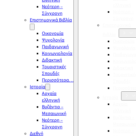
ελληνική
ελληνική
Νεότερη –
Νεότερη –
Σύγχρονη
Σύγχρονη
Επιστημονικά Βιβλία
Επιστημονικά
Οικονομία
Βιβλία
Ψυχολογία
Οικονομία
Παιδαγωγική
Ψυχολογία
Κοινωνιολογία
Παιδαγωγι
Διδακτική
Κοινωνιολ
Τουριστικές
Διδακτική
Σπουδές
Τουριστικέ
Περισσότερα…
Σπουδές
Ιστορία
Περισσότ
Αρχαία
Ιστορία
ελληνική
Αρχαία
Βυζάντιο –
ελληνική
Μεσαιωνική
Βυζάντιο –
Νεότερη –
Μεσαιωνικ
Σύγχρονη
Νεότερη –
Διεθνή