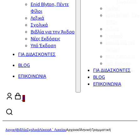
Σύγχρονη
Enid Blyton, Πέντε
Διεθνή
Φίλοι
Enid Blyton, Πέν
Λεξικά
Φίλοι
Σχολικά
Λεξικά
Βιβλία για την Άνδρο
Σχολικά
Νέες Εκδόσεις
Βιβλία για την
Υπό Έκδοση
Άνδρο
ΓΙΑ ΔΙΔΑΣΚΟΝΤΕΣ
Νέες Εκδόσεις
Υπό Έκδοση
BLOG
ΓΙΑ ΔΙΔΑΣΚΟΝΤΕΣ
ΕΠΙΚΟΙΝΩΝΙΑ
BLOG
ΕΠΙΚΟΙΝΩΝΙΑ
0
Αρχική
Βιβλία
Σχολικά
Λύκειο
Α΄ Λυκείου
Αρχαιοελληνική Γραμματική