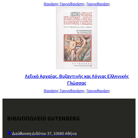
Θανάσης Γιαννοθανάσης
,
Γιαννοθανάση
Λεξικό Αρχαίας, Βυζαντινής και Λόγιας Ελληνικής
Γλώσσας
Θανάσης Γιαννοθανάσης
,
Γιαννοθανάση
ΒΙΒΛΙΟΠΩΛΕΙΟ GUTENBERG
Διεύθυνση:
Διδότου 37, 10680 Αθήνα