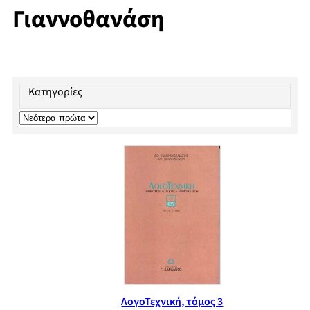
Γιαννοθανάση
Κατηγορίες
ΛογοΤεχνική, τόμος 3