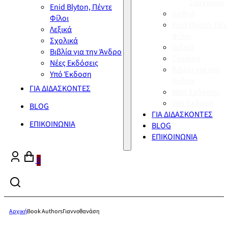
Σύγχρονη
Enid Blyton, Πέντε
Διεθνή
Φίλοι
Enid Blyton, Πέν
Λεξικά
Φίλοι
Σχολικά
Λεξικά
Βιβλία για την Άνδρο
Σχολικά
Νέες Εκδόσεις
Βιβλία για την
Υπό Έκδοση
Άνδρο
ΓΙΑ ΔΙΔΑΣΚΟΝΤΕΣ
Νέες Εκδόσεις
Υπό Έκδοση
BLOG
ΓΙΑ ΔΙΔΑΣΚΟΝΤΕΣ
ΕΠΙΚΟΙΝΩΝΙΑ
BLOG
ΕΠΙΚΟΙΝΩΝΙΑ
0
Αρχική
Book Authors
Γιαννοθανάση