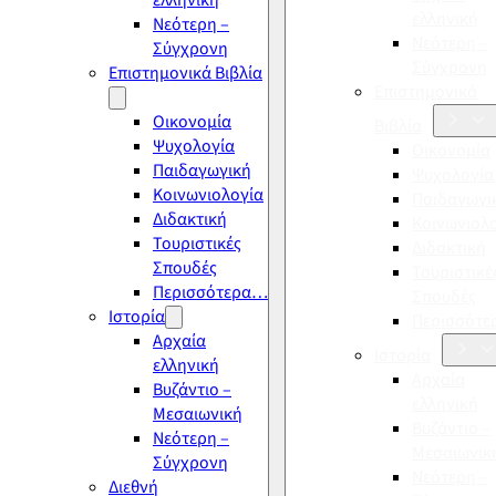
ελληνική
ελληνική
Νεότερη –
Νεότερη –
Σύγχρονη
Σύγχρονη
Επιστημονικά Βιβλία
Επιστημονικά
Οικονομία
Βιβλία
Ψυχολογία
Οικονομία
Παιδαγωγική
Ψυχολογία
Κοινωνιολογία
Παιδαγωγι
Διδακτική
Κοινωνιολ
Τουριστικές
Διδακτική
Σπουδές
Τουριστικέ
Περισσότερα…
Σπουδές
Ιστορία
Περισσότ
Αρχαία
Ιστορία
ελληνική
Αρχαία
Βυζάντιο –
ελληνική
Μεσαιωνική
Βυζάντιο –
Νεότερη –
Μεσαιωνικ
Σύγχρονη
Νεότερη –
Διεθνή