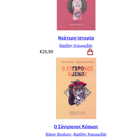
Νεότερη Ιστορία
Βασίλης Κρεμμυδάς
€
20,90
Ο Σύγχρονος Κόσμος
Θάνος Βερέμης
,
Βασίλης Κρεμμυδάς