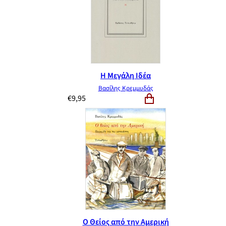
Η Μεγάλη Ιδέα
Βασίλης Κρεμμυδάς
€
9,95
Ο Θείος από την Αμερική