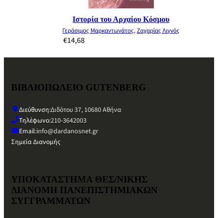
Ιστορία του Αρχαίου Κόσμου
Γεράσιμος Μαρκαντωνάτος
,
Ζαχαρίας Λιγνός
€
14,68
ΒΙΒΛΙΟΠΩΛΕΙΟ GUTENBERG
Διεύθυνση:
Διδότου 37, 10680 Αθήνα
Τηλέφωνο:
210-3642003
Email:
info@dardanosnet.gr
Σημεία Διανομής
ΥΠΟΚΑΤΑΣΤΗΜΑ ΘΕΣ/ΝΙΚΗΣ
ΔΙΑΝΟΜΗ ΠΑΝΕΠΙΣΤΗΜΙΑΚΩΝ
ΣΥΓΓΡΑΜΜΑΤΩΝ