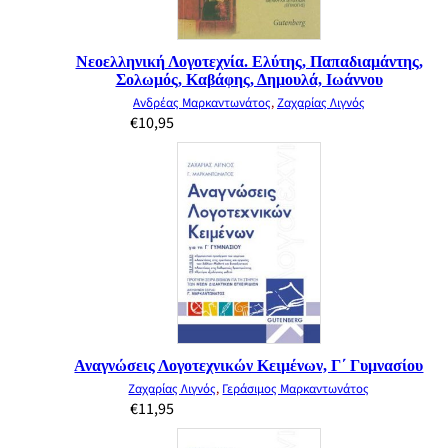
Νεοελληνική Λογοτεχνία. Ελύτης, Παπαδιαμάντης,
Σολωμός, Καβάφης, Δημουλά, Ιωάννου
Ανδρέας Μαρκαντωνάτος
,
Ζαχαρίας Λιγνός
€
10,95
Αναγνώσεις Λογοτεχνικών Κειμένων, Γ΄ Γυμνασίου
Ζαχαρίας Λιγνός
,
Γεράσιμος Μαρκαντωνάτος
€
11,95