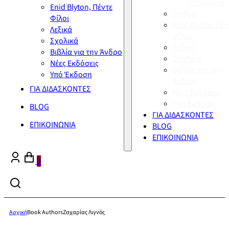
Σύγχρονη
Enid Blyton, Πέντε
Διεθνή
Φίλοι
Enid Blyton, Πέν
Λεξικά
Φίλοι
Σχολικά
Λεξικά
Βιβλία για την Άνδρο
Σχολικά
Νέες Εκδόσεις
Βιβλία για την
Υπό Έκδοση
Άνδρο
ΓΙΑ ΔΙΔΑΣΚΟΝΤΕΣ
Νέες Εκδόσεις
Υπό Έκδοση
BLOG
ΓΙΑ ΔΙΔΑΣΚΟΝΤΕΣ
ΕΠΙΚΟΙΝΩΝΙΑ
BLOG
ΕΠΙΚΟΙΝΩΝΙΑ
0
Αρχική
Book Authors
Ζαχαρίας Λιγνός