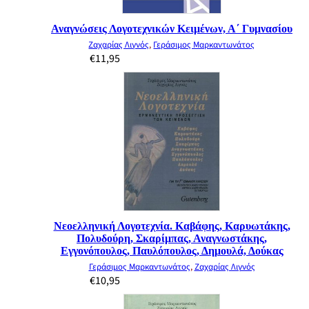
Αναγνώσεις Λογοτεχνικών Κειμένων, Α΄ Γυμνασίου
Ζαχαρίας Λιγνός
,
Γεράσιμος Μαρκαντωνάτος
€
11,95
Νεοελληνική Λογοτεχνία. Καβάφης, Καρυωτάκης,
Πολυδούρη, Σκαρίμπας, Αναγνωστάκης,
Εγγονόπουλος, Παυλόπουλος, Δημουλά, Δούκας
Γεράσιμος Μαρκαντωνάτος
,
Ζαχαρίας Λιγνός
€
10,95