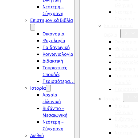
ελληνική
ελληνική
Νεότερη –
Νεότερη –
Σύγχρονη
Σύγχρονη
Επιστημονικά Βιβλία
Επιστημονικά
Οικονομία
Βιβλία
Ψυχολογία
Οικονομία
Παιδαγωγική
Ψυχολογία
Κοινωνιολογία
Παιδαγωγι
Διδακτική
Κοινωνιολ
Τουριστικές
Διδακτική
Σπουδές
Τουριστικέ
Περισσότερα…
Σπουδές
Ιστορία
Περισσότ
Αρχαία
Ιστορία
ελληνική
Αρχαία
Βυζάντιο –
ελληνική
Μεσαιωνική
Βυζάντιο –
Νεότερη –
Μεσαιωνικ
Σύγχρονη
Νεότερη –
Διεθνή