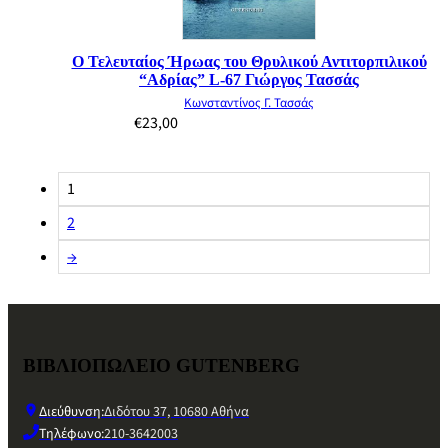
Ο Τελευταίος Ήρωας του Θρυλικού Αντιτορπιλικού
“Αδρίας” L-67 Γιώργος Τασσάς
Κωνσταντίνος Γ. Τασσάς
€
23,00
1
2
→
ΒΙΒΛΙΟΠΩΛΕΙΟ GUTENBERG
Διεύθυνση:
Διδότου 37, 10680 Αθήνα
Τηλέφωνο:
210-3642003