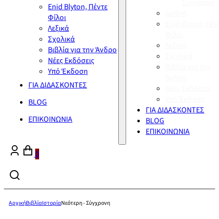
Σύγχρονη
Enid Blyton, Πέντε
Διεθνή
Φίλοι
Enid Blyton, Πέν
Λεξικά
Φίλοι
Σχολικά
Λεξικά
Βιβλία για την Άνδρο
Σχολικά
Νέες Εκδόσεις
Βιβλία για την
Υπό Έκδοση
Άνδρο
ΓΙΑ ΔΙΔΑΣΚΟΝΤΕΣ
Νέες Εκδόσεις
Υπό Έκδοση
BLOG
ΓΙΑ ΔΙΔΑΣΚΟΝΤΕΣ
ΕΠΙΚΟΙΝΩΝΙΑ
BLOG
ΕΠΙΚΟΙΝΩΝΙΑ
0
Αρχική
Βιβλία
Ιστορία
Νεότερη - Σύγχρονη