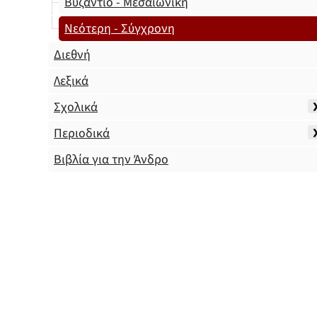
Βυζάντιο - Μεσαιωνική
Νεότερη - Σύγχρονη
Διεθνή
Λεξικά
Σχολικά
Περιοδικά
Βιβλία για την Άνδρο