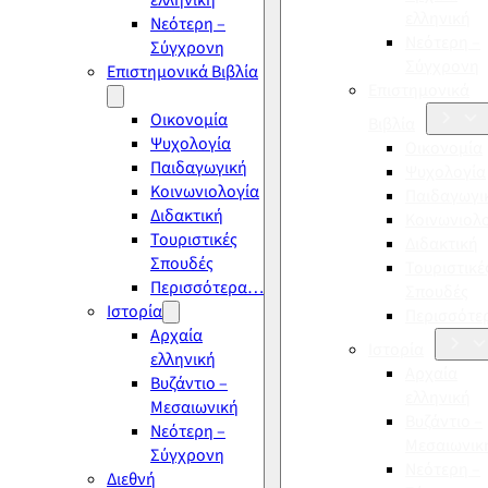
ελληνική
ελληνική
Νεότερη –
Νεότερη –
Σύγχρονη
Σύγχρονη
Επιστημονικά Βιβλία
Επιστημονικά
Οικονομία
Βιβλία
Ψυχολογία
Οικονομία
Παιδαγωγική
Ψυχολογία
Κοινωνιολογία
Παιδαγωγι
Διδακτική
Κοινωνιολ
Τουριστικές
Διδακτική
Σπουδές
Τουριστικέ
Περισσότερα…
Σπουδές
Ιστορία
Περισσότ
Αρχαία
Ιστορία
ελληνική
Αρχαία
Βυζάντιο –
ελληνική
Μεσαιωνική
Βυζάντιο –
Νεότερη –
Μεσαιωνικ
Σύγχρονη
Νεότερη –
Διεθνή