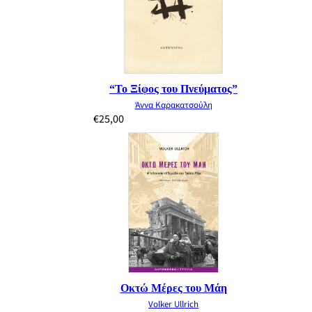
“Το Ξίφος του Πνεύματος”
Άννα Καρακατσούλη
€
25,00
Οκτώ Μέρες του Μάη
Volker Ullrich