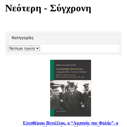
Νεότερη - Σύγχρονη
Κατηγορίες
Ελευθέριος Βενιζέλος, ο “Αρχηγός της Φυλής”, ο