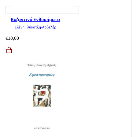
Βυζαντινά Ενθυμήματα
Ελένη Γλύκατζη-Αρβελέρ
€
10,00