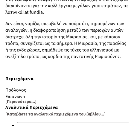
διακρίνονται για την καλλιέργεια μεγάλων γαιοκτημάτων, τα
λατινικά latifundia.
Δεν είναι, νομίζω, υπερβολή να πούμε ότι, τηρουμένων των
αναλογιών, η διαφοροποίηση μεταξύ των περιοχών αυτών
διατρέχει όλη την ιστορία της Μικρασίας, και, με κάποιον
τρόπο, συνεχίζεται ως τα σήμερα. Η Μικρασία, της παραλίας
ή της ενδοχώρας, σημάδεψε τις τύχες του ελληνισμού με
ανεξίτηλο τρόπο, ως καρδιά της παντοτινής Ρωμιοσύνης.
Περιεχόμενα
Πρόλογος
Εισαγωγή
[Περισσότερα...]
Από τον μύθο στον λόγο
Αναλυτικά Περιεχόμενα
Κλασικοί και ελληνιστικοί χρόνοι
[Κατεβάστε τα αναλυτικά περιεχόμενα του βιβλίου...]
Ρωμαιοκρατία
Η βυζαντινή εποχή
Ο κατά της Ασίας αγώνας