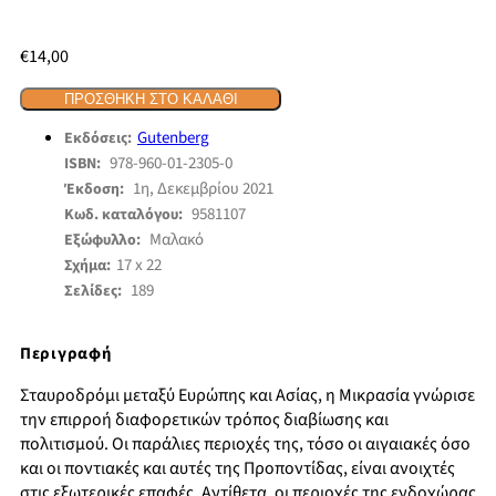
€
14,00
ΠΡΟΣΘΉΚΗ ΣΤΟ ΚΑΛΆΘΙ
Gutenberg
Εκδόσεις:
978-960-01-2305-0
ISBN:
1η, Δεκεμβρίου 2021
Έκδοση:
9581107
Κωδ. καταλόγου:
Μαλακό
Εξώφυλλο:
17 x 22
Σχήμα:
189
Σελίδες:
Περιγραφή
Σταυροδρόμι μεταξύ Ευρώπης και Ασίας, η Μικρασία γνώρισε
την επιρροή διαφορετικών τρόπος διαβίωσης και
πολιτισμού. Οι παράλιες περιοχές της, τόσο οι αιγαιακές όσο
και οι ποντιακές και αυτές της Προποντίδας, είναι ανοιχτές
στις εξωτερικές επαφές. Αντίθετα, οι περιοχές της ενδοχώρας