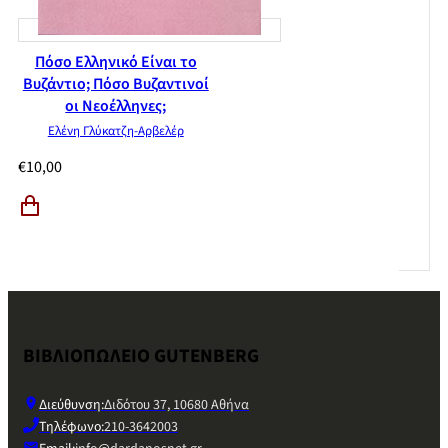
Πόσο Ελληνικό Είναι το
Βυζάντιο; Πόσο Βυζαντινοί
οι Νεοέλληνες;
Ελένη Γλύκατζη-Αρβελέρ
€
10,00
ΒΙΒΛΙΟΠΩΛΕΙΟ GUTENBERG
Διεύθυνση:
Διδότου 37, 10680 Αθήνα
Τηλέφωνο:
210-3642003