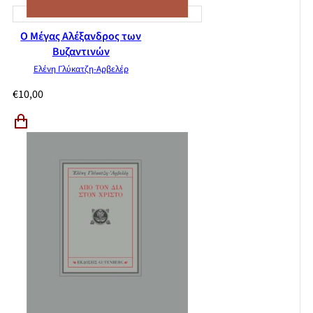
Ο Μέγας Αλέξανδρος των
Βυζαντινών
Ελένη Γλύκατζη-Αρβελέρ
€
10,00