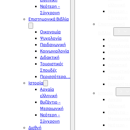
ελληνική
ελληνική
Νεότερη –
Νεότερη –
Σύγχρονη
Σύγχρονη
Επιστημονικά Βιβλία
Επιστημονικά
Οικονομία
Βιβλία
Ψυχολογία
Οικονομία
Παιδαγωγική
Ψυχολογία
Κοινωνιολογία
Παιδαγωγι
Διδακτική
Κοινωνιολ
Τουριστικές
Διδακτική
Σπουδές
Τουριστικέ
Περισσότερα…
Σπουδές
Ιστορία
Περισσότ
Αρχαία
Ιστορία
ελληνική
Αρχαία
Βυζάντιο –
ελληνική
Μεσαιωνική
Βυζάντιο –
Νεότερη –
Μεσαιωνικ
Σύγχρονη
Νεότερη –
Διεθνή