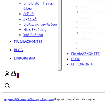
Σύγχρονη
Enid Blyton, Πέντε
Διεθνή
Φίλοι
Enid Blyton, Πέν
Λεξικά
Φίλοι
Σχολικά
Λεξικά
Βιβλία για την Άνδρο
Σχολικά
Νέες Εκδόσεις
Βιβλία για την
Υπό Έκδοση
Άνδρο
ΓΙΑ ΔΙΔΑΣΚΟΝΤΕΣ
Νέες Εκδόσεις
Υπό Έκδοση
BLOG
ΓΙΑ ΔΙΔΑΣΚΟΝΤΕΣ
ΕΠΙΚΟΙΝΩΝΙΑ
BLOG
ΕΠΙΚΟΙΝΩΝΙΑ
0
Αρχική
Βιβλία
Ιστορία
Νεότερη - Σύγχρονη
Μικρασία, Καρδιά του Ελληνισμού