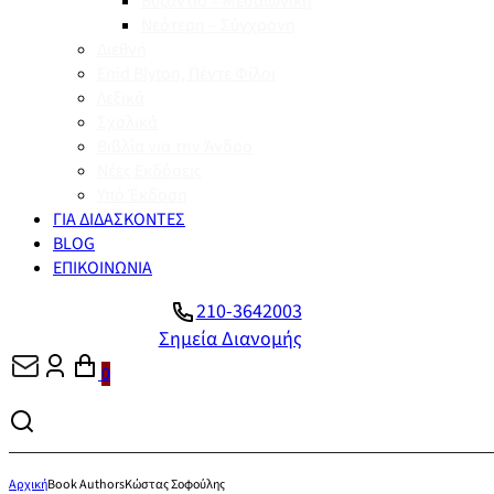
Βυζάντιο – Μεσαιωνική
Νεότερη – Σύγχρονη
Διεθνή
Enid Blyton, Πέντε Φίλοι
Λεξικά
Σχολικά
Βιβλία για την Άνδρο
Νέες Εκδόσεις
Υπό Έκδοση
ΓΙΑ ΔΙΔΑΣΚΟΝΤΕΣ
BLOG
ΕΠΙΚΟΙΝΩΝΙΑ
210-3642003
Σημεία Διανομής
0
Αρχική
Book Authors
Κώστας Σοφούλης