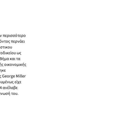
ον περισσότερο
ρόντος περνάει
ίστικου
τοδικείου ως
Βήμα και τα
ής οικονομικής
θηκε
 George Miller
ουμένως είχε
84 ανέλαβε
άνωσή του.