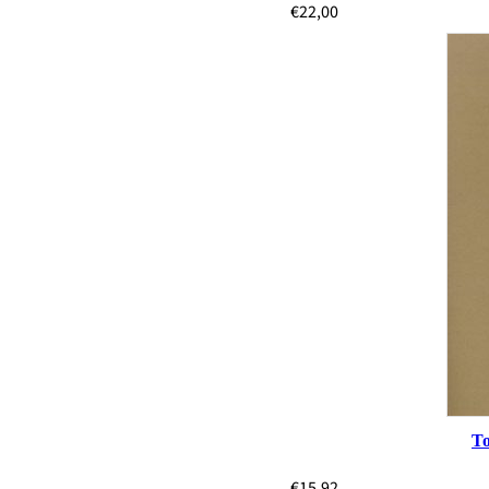
€
22,00
Το
€
15,92