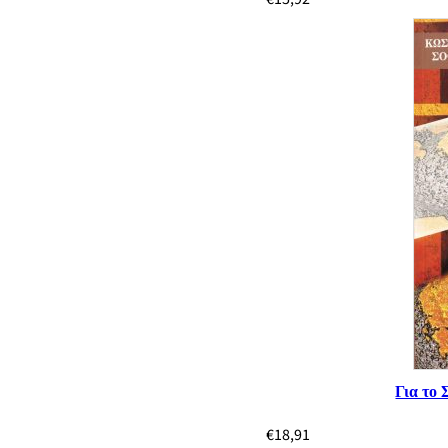
Για το
€
18,91