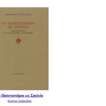
 Πανεπιστήμιο ως Σχολείο
Κώστας Σοφούλης