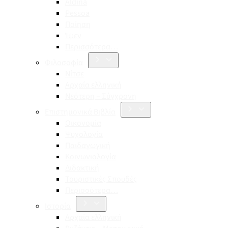
Aldina
Pessoa
Ποίηση
Ίψεν
Περισσότερα…
Φιλοσοφία
Νίτσε
Αρχαία ελληνική
Νεότερη – Σύγχρονη
Επιστημονικά Βιβλία
Οικονομία
Ψυχολογία
Παιδαγωγική
Κοινωνιολογία
Διδακτική
Τουριστικές Σπουδές
Περισσότερα…
Ιστορία
Αρχαία ελληνική