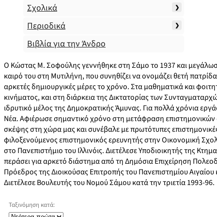
Σχολικά
Περιοδικά
Βιβλία για την Άνδρο
Ο Κώστας Μ. Σοφούλης γεννήθηκε στη Σάμο το 1937 και μεγάλωσ
καιρό του στη Μυτιλήνη, που συνηθίζει να ονομάζει θετή πατρίδα
αρκετές δημιουργικές μέρες το χρόνο. Στα μαθηματικά και φοιτη
κινήματος, και στη διάρκεια της Δικτατορίας των Συνταγματαρχ
ιδρυτικό μέλος της Δημοκρατικής Άμυνας. Για πολλά χρόνια εργ
Νέα. Αφιέρωσε σημαντικό χρόνο στη μετάφραση επιστημονικών ο
σκέψης στη χώρα μας και συνέβαλε με πρωτότυπες επιστημονικές
φιλοξενούμενος επιστημονικός ερευνητής στην Οικονομική Σχολή
στο Πανεπιστήμιο του Ιλλινόις. Διετέλεσε Υποδιοικητής της Κτημ
περάσει για αρκετό διάστημα από τη Δημόσια Επιχείρηση Πολεοδ
Πρόεδρος της Διοικούσας Επιτροπής του Πανεπιστημίου Αιγαίου 
Διετέλεσε Βουλευτής του Νομού Σάμου κατά την τριετία 1993-96.
Ταξινόμηση κατά: