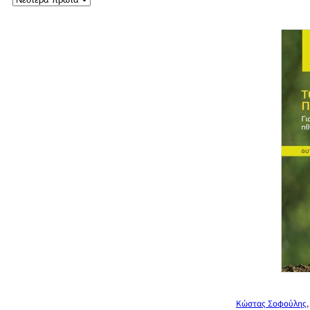
Κώστας Σοφούλης