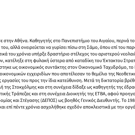
ε στην Αθήνα. Καθηγητής στο Πανεπιστήμιο του Αιγαίου, περνά τ
 του, αλλά ονειρεύεται να γυρίσει πίσω στη Σάμο, όπου επί του πα
τικά του χρόνια υπήρξε δραστήριο στέλεχος του αριστερού νεολαι
ών, κατέληξε στη φυλακή ύστερα από καταδίκη του Έκτακτου Στρα
άστηκε ως οικονομικός συντάκτης στον Οικονομικό Ταχυδρόμο, το 
ικονομικών εγχειριδίων που αποτέλεσαν το θεμέλιο της Νεοθετικ
 εργασίες του προς την ίδια κατεύθυνση. Μετά τη δικτατορία βρέ
 της Στοκχόλμης και στη συνέχεια δίδαξε ως καθηγητής της έδρας
ατικής Τράπεζας και στη συνέχεια Διοικητής της ΕΤΒΑ, αφού προηγ
ομίας και Στέγασης (ΔΕΠΟΣ) ως βοηθός Γενικός Διευθυντής. Το 19
και επί πέντε χρόνια ασχολήθηκε σχεδόν αποκλειστικά με την οργ