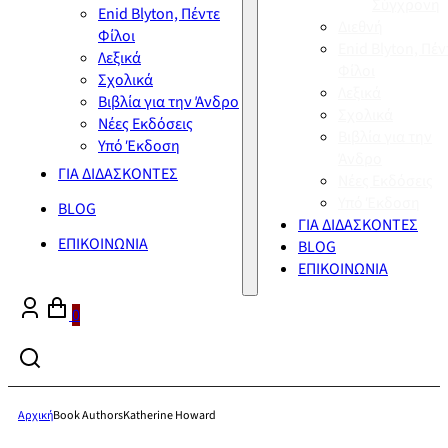
Σύγχρονη
Enid Blyton, Πέντε
Διεθνή
Φίλοι
Enid Blyton, Πέν
Λεξικά
Φίλοι
Σχολικά
Λεξικά
Βιβλία για την Άνδρο
Σχολικά
Νέες Εκδόσεις
Βιβλία για την
Υπό Έκδοση
Άνδρο
ΓΙΑ ΔΙΔΑΣΚΟΝΤΕΣ
Νέες Εκδόσεις
Υπό Έκδοση
BLOG
ΓΙΑ ΔΙΔΑΣΚΟΝΤΕΣ
ΕΠΙΚΟΙΝΩΝΙΑ
BLOG
ΕΠΙΚΟΙΝΩΝΙΑ
0
Αρχική
Book Authors
Katherine Howard