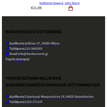
Katherine Howard
,
John Sharp
€
21,89
ΒΙΒΛΙΟΠΩΛΕΙΟ GUTENBERG
Διεύθυνση:
Διδότου 37, 10680 Αθήνα
Τηλέφωνο:
210-3642003
Email:
info@dardanosnet.gr
Σημεία Διανομής
ΥΠΟΚΑΤΑΣΤΗΜΑ ΘΕΣ/ΝΙΚΗΣ
ΔΙΑΝΟΜΗ ΠΑΝΕΠΙΣΤΗΜΙΑΚΩΝ ΣΥΓΓΡΑΜΜΑΤΩΝ
Διεύθυνση:
Στρατηγού Μακρυγιάννη 19, 54635 Θεσσαλονίκη
Τηλέφωνο:
2310-271147