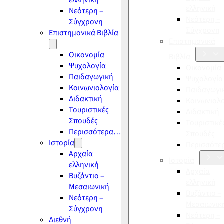
ελληνική
ελληνική
Νεότερη –
Νεότερη –
Σύγχρονη
Σύγχρονη
Επιστημονικά Βιβλία
Επιστημονικά
Οικονομία
Βιβλία
Ψυχολογία
Οικονομία
Παιδαγωγική
Ψυχολογία
Κοινωνιολογία
Παιδαγωγι
Διδακτική
Κοινωνιολ
Τουριστικές
Διδακτική
Σπουδές
Τουριστικέ
Περισσότερα…
Σπουδές
Ιστορία
Περισσότ
Αρχαία
Ιστορία
ελληνική
Αρχαία
Βυζάντιο –
ελληνική
Μεσαιωνική
Βυζάντιο –
Νεότερη –
Μεσαιωνικ
Σύγχρονη
Νεότερη –
Διεθνή