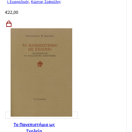
Ι. Ευαγγελινός
,
Κώστας Σοφούλης
€
22,00
Το Πανεπιστήμιο ως
Σχολείο