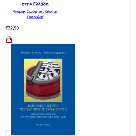
στην Ελλάδα
Μιχάλης Σκούρτος
,
Κώστας
Σοφούλης
€
22,90