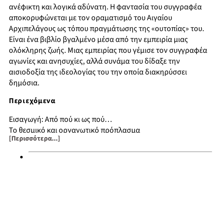
ανέφικτη και λογικά αδύνατη. Η φαντασία του συγγραφέα
αποκορυφώνεται με τον οραματισμό του Αιγαίου
Αρχιπελάγους ως τόπου πραγμάτωσης της «ουτοπίας» του.
Είναι ένα βιβλίο βγαλμένο μέσα από την εμπειρία μιας
ολόκληρης ζωής. Μιας εμπειρίας που γέμισε τον συγγραφέα
αγωνίες και ανησυχίες, αλλά συνάμα του δίδαξε την
αισιοδοξία της ιδεολογίας του την οποία διακηρύσσει
δημόσια.
Περιεχόμενα
Εισαγωγή: Από πού κι ως πού…
Το θεσμικό και οργανωτικό πρόπλασμα
[Περισσότερα...]
Κριτική, αυτοκριτική και μερικές εξηγήσεις
Εξ όνυχος τον λέοντα…
Το Πανεπιστήμιο Αιγαίου θα μπορούσε…