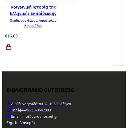
Κοινωνική Ιστορία της
Ελληνικής Εκπαίδευσης
Θεόδωρος Θάνος
,
Απόστολος
Καραούλας
€
16,00
ΒΙΒΛΙΟΠΩΛΕΙΟ GUTENBERG
Διεύθυνση:
Διδότου 37, 10680 Αθήνα
Τηλέφωνο:
210-3642003
Email:
info@dardanosnet.gr
Σημεία Διανομής