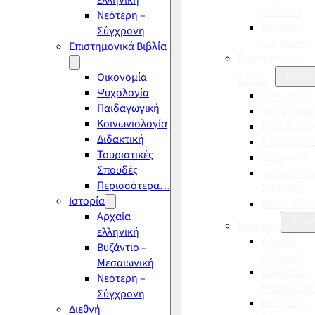
ελληνική
ελληνική
Νεότερη –
Νεότερη –
Σύγχρονη
Σύγχρονη
Επιστημονικά Βιβλία
Επιστημονικά
Οικονομία
Βιβλία
Ψυχολογία
Οικονομία
Παιδαγωγική
Ψυχολογία
Κοινωνιολογία
Παιδαγωγι
Διδακτική
Κοινωνιολ
Τουριστικές
Διδακτική
Σπουδές
Τουριστικέ
Περισσότερα…
Σπουδές
Ιστορία
Περισσότ
Αρχαία
Ιστορία
ελληνική
Αρχαία
Βυζάντιο –
ελληνική
Μεσαιωνική
Βυζάντιο –
Νεότερη –
Μεσαιωνικ
Σύγχρονη
Νεότερη –
Διεθνή