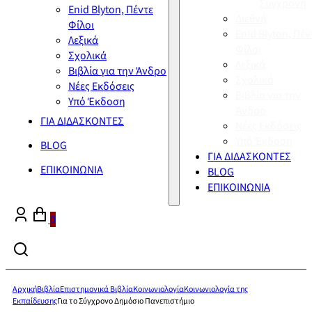
Σύγχρονη
Enid Blyton, Πέντε
Διεθνή
Φίλοι
Enid Blyton, Πέν
Λεξικά
Φίλοι
Σχολικά
Λεξικά
Βιβλία για την Άνδρο
Σχολικά
Νέες Εκδόσεις
Βιβλία για την
Υπό Έκδοση
Άνδρο
ΓΙΑ ΔΙΔΑΣΚΟΝΤΕΣ
Νέες Εκδόσεις
Υπό Έκδοση
BLOG
ΓΙΑ ΔΙΔΑΣΚΟΝΤΕΣ
ΕΠΙΚΟΙΝΩΝΙΑ
BLOG
ΕΠΙΚΟΙΝΩΝΙΑ
0
Αρχική
Βιβλία
Επιστημονικά Βιβλία
Κοινωνιολογία
Κοινωνιολογία της
Εκπαίδευσης
Για το Σύγχρονο Δημόσιο Πανεπιστήμιο