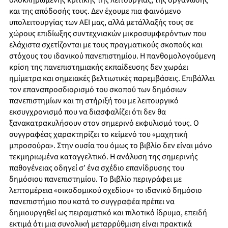
ολοκληρωμένης κριτικής της λειτουργίας, της οργάνωσης
και της απόδοσής τους. Δεν έχουμε πια φαινόμενο
υπολειτουργίας των ΑΕΙ μας, αλλά μετάλλαξής τους σε
χώρους επιδίωξης συντεχνιακών μικροσυμφερόντων που
ελάχιστα σχετίζονται με τους πραγματικούς σκοπούς και
στόχους του ιδανικού πανεπιστημίου. Η πανθομολογούμενη
κρίση της πανεπιστημιακής εκπαίδευσης δεν χωράει
ημίμετρα και σημειακές βελτιωτικές παρεμβάσεις. Επιβάλλει
τον επαναπροσδιορισμό του σκοπού των δημόσιων
πανεπιστημίων και τη στήριξή του με λειτουργικό
εκσυγχρονισμό που να διασφαλίζει ότι δεν θα
ξανακατρακυλήσουν στον σημερινό εκφυλισμό τους. Ο
συγγραφέας χαρακτηρίζει το κείμενό του «μαχητική
μπροσούρα». Στην ουσία του όμως το βιβλίο δεν είναι μόνο
τεκμηριωμένα καταγγελτικό. Η ανάλυση της σημερινής
παθογένειας οδηγεί σ’ ένα σχέδιο επανίδρυσης του
δημόσιου πανεπιστημίου. Το βιβλίο περιγράφει με
λεπτομέρεια «οικοδομικού σχεδίου» το ιδανικό δημόσιο
πανεπιστήμιο που κατά το συγγραφέα πρέπει να
δημιουργηθεί ως πειραματικό και πιλοτικό ίδρυμα, επειδή
εκτιμά ότι μια συνολική μεταρρύθμιση είναι πρακτικά