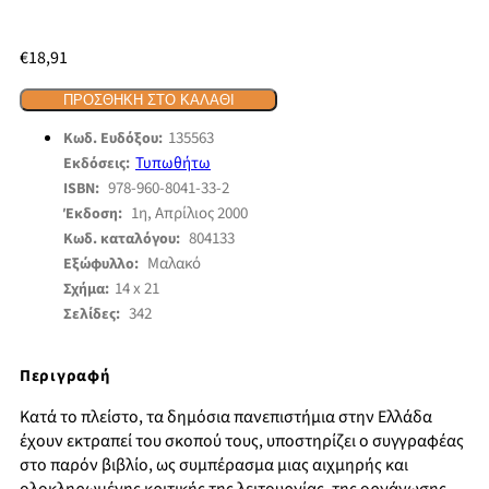
€
18,91
ΠΡΟΣΘΉΚΗ ΣΤΟ ΚΑΛΆΘΙ
135563
Κωδ. Ευδόξου:
Τυπωθήτω
Εκδόσεις:
978-960-8041-33-2
ISBN:
1η, Απρίλιος 2000
Έκδοση:
804133
Κωδ. καταλόγου:
Μαλακό
Εξώφυλλο:
14 x 21
Σχήμα:
342
Σελίδες:
Περιγραφή
Κατά το πλείστο, τα δημόσια πανεπιστήμια στην Ελλάδα
έχουν εκτραπεί του σκοπού τους, υποστηρίζει ο συγγραφέας
στο παρόν βιβλίο, ως συμπέρασμα μιας αιχμηρής και