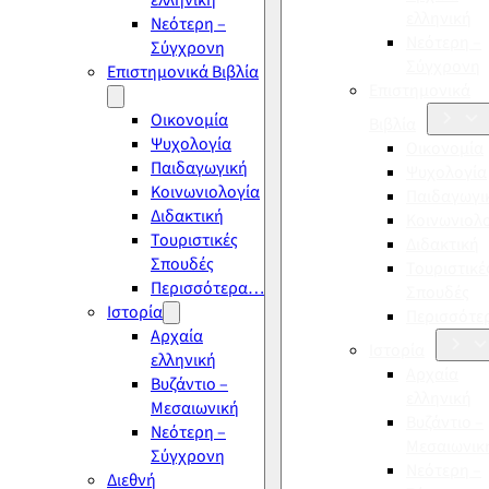
ελληνική
ελληνική
Νεότερη –
Νεότερη –
Σύγχρονη
Σύγχρονη
Επιστημονικά Βιβλία
Επιστημονικά
Οικονομία
Βιβλία
Ψυχολογία
Οικονομία
Παιδαγωγική
Ψυχολογία
Κοινωνιολογία
Παιδαγωγι
Διδακτική
Κοινωνιολ
Τουριστικές
Διδακτική
Σπουδές
Τουριστικέ
Περισσότερα…
Σπουδές
Ιστορία
Περισσότ
Αρχαία
Ιστορία
ελληνική
Αρχαία
Βυζάντιο –
ελληνική
Μεσαιωνική
Βυζάντιο –
Νεότερη –
Μεσαιωνικ
Σύγχρονη
Νεότερη –
Διεθνή