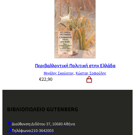
Περιβαλλοντική Πολιτική στην Ελλάδα
Μιχάλης Σκούρτος
,
Κώστας Σοφούλης
€
22,90
ΒΙΒΛΙΟΠΩΛΕΙΟ GUTENBERG
Διεύθυνση:
Διδότου 37, 10680 Αθήνα
Τηλέφωνο:
210-3642003