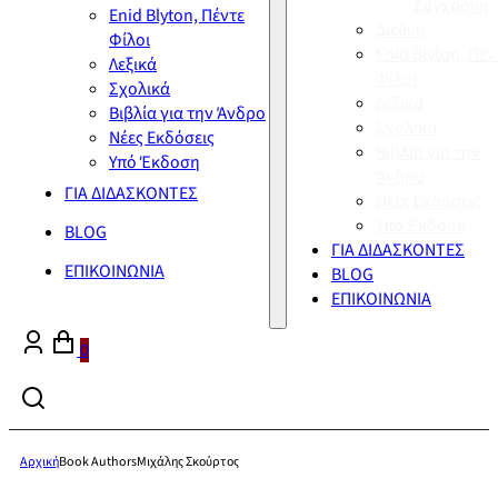
Σύγχρονη
Enid Blyton, Πέντε
Διεθνή
Φίλοι
Enid Blyton, Πέν
Λεξικά
Φίλοι
Σχολικά
Λεξικά
Βιβλία για την Άνδρο
Σχολικά
Νέες Εκδόσεις
Βιβλία για την
Υπό Έκδοση
Άνδρο
ΓΙΑ ΔΙΔΑΣΚΟΝΤΕΣ
Νέες Εκδόσεις
Υπό Έκδοση
BLOG
ΓΙΑ ΔΙΔΑΣΚΟΝΤΕΣ
ΕΠΙΚΟΙΝΩΝΙΑ
BLOG
ΕΠΙΚΟΙΝΩΝΙΑ
0
Αρχική
Book Authors
Μιχάλης Σκούρτος