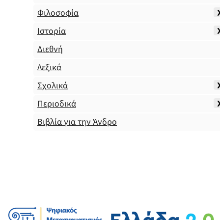
Φιλοσοφία
Ιστορία
Διεθνή
Λεξικά
Σχολικά
Περιοδικά
Βιβλία για την Άνδρο