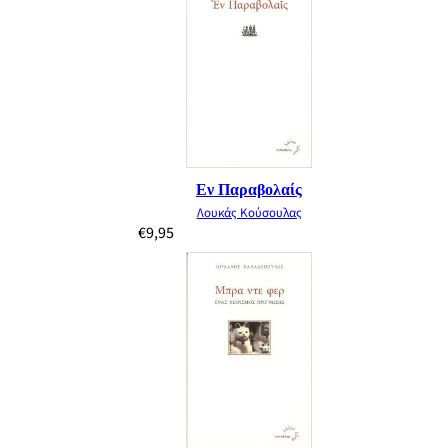
Εν Παραβολαίς
Λουκάς Κούσουλας
€
9,95