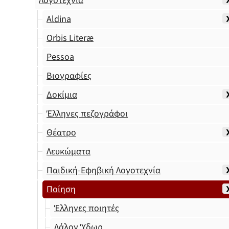
Λογοτεχνία
Aldina
Orbis Literæ
Pessoa
Βιογραφίες
Δοκίμια
Έλληνες πεζογράφοι
Θέατρο
Λευκώματα
Παιδική-Εφηβική Λογοτεχνία
Ποίηση
Έλληνες ποιητές
Λάλον Ύδωρ