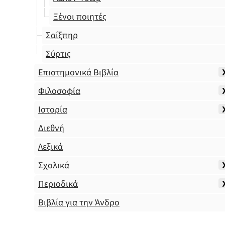
Ξένοι ποιητές
Σαίξπηρ
Σύρτις
Επιστημονικά Βιβλία
Φιλοσοφία
Ιστορία
Διεθνή
Λεξικά
Σχολικά
Περιοδικά
Βιβλία για την Άνδρο