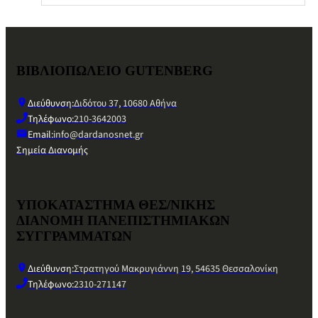
ΒΙΒΛΙΟΠΩΛΕΙΟ GUTENBERG
Διεύθυνση:
Διδότου 37, 10680 Αθήνα
Τηλέφωνο:
210-3642003
Email:
info@dardanosnet.gr
Σημεία Διανομής
ΥΠΟΚΑΤΑΣΤΗΜΑ ΘΕΣ/ΝΙΚΗΣ
ΔΙΑΝΟΜΗ ΠΑΝΕΠΙΣΤΗΜΙΑΚΩΝ
ΣΥΓΓΡΑΜΜΑΤΩΝ
Διεύθυνση:
Στρατηγού Μακρυγιάννη 19, 54635 Θεσσαλονίκη
Τηλέφωνο:
2310-271147