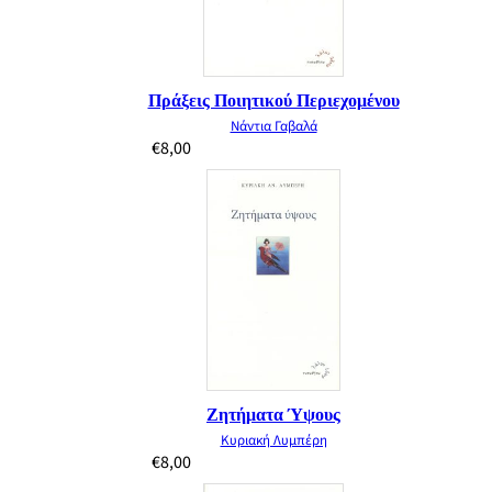
Πράξεις Ποιητικού Περιεχομένου
Νάντια Γαβαλά
€
8,00
Ζητήματα Ύψους
Κυριακή Λυμπέρη
€
8,00