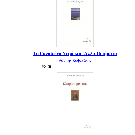
Το Ραγισμένο Νερό και ‘Αλλα Ποιήματα
Λάμπης Καψετάκης
€
8,00