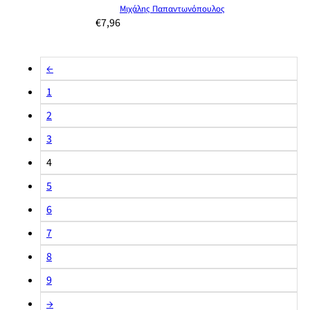
Μιχάλης Παπαντωνόπουλος
€
7,96
←
1
2
3
4
5
6
7
8
9
→