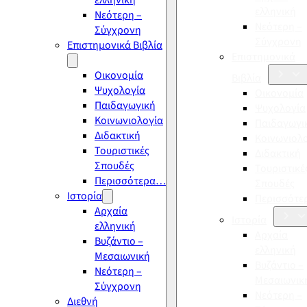
ελληνική
ελληνική
Νεότερη –
Νεότερη –
Σύγχρονη
Σύγχρονη
Επιστημονικά Βιβλία
Επιστημονικά
Οικονομία
Βιβλία
Ψυχολογία
Οικονομία
Παιδαγωγική
Ψυχολογία
Κοινωνιολογία
Παιδαγωγι
Διδακτική
Κοινωνιολ
Τουριστικές
Διδακτική
Σπουδές
Τουριστικέ
Περισσότερα…
Σπουδές
Ιστορία
Περισσότ
Αρχαία
Ιστορία
ελληνική
Αρχαία
Βυζάντιο –
ελληνική
Μεσαιωνική
Βυζάντιο –
Νεότερη –
Μεσαιωνικ
Σύγχρονη
Νεότερη –
Διεθνή