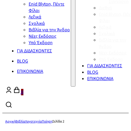
Σύγχρονη
Enid Blyton, Πέντε
Διεθνή
Φίλοι
Enid Blyton, Πέν
Λεξικά
Φίλοι
Σχολικά
Λεξικά
Βιβλία για την Άνδρο
Σχολικά
Νέες Εκδόσεις
Βιβλία για την
Υπό Έκδοση
Άνδρο
ΓΙΑ ΔΙΔΑΣΚΟΝΤΕΣ
Νέες Εκδόσεις
Υπό Έκδοση
BLOG
ΓΙΑ ΔΙΔΑΣΚΟΝΤΕΣ
ΕΠΙΚΟΙΝΩΝΙΑ
BLOG
ΕΠΙΚΟΙΝΩΝΙΑ
0
Αρχική
Βιβλία
Λογοτεχνία
Ποίηση
Σελίδα 2