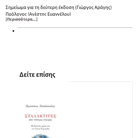
Σημείωμα για τη δεύτερη έκδοση (Γιώργος Αράγης)
Πρόλογος (Ανέστης Ευαγγέλου)
[Περισσότερα...]
Εισαγωγή της πρώτης έκδοσης (Γιώργος Αράγης)
Προλεγόμενα στη δεύτερη έκδοση (Γιώργος Αράγης)
Ανθολόγηση
Χρονολογικός πίνακας ποιητών
Χρονολογικός πίνακας ποιητικών συλλογών
Δείτε επίσης