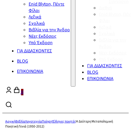
Σύγχρονη
Enid Blyton, Πέντε
Διεθνή
Φίλοι
Enid Blyton, Πέν
Λεξικά
Φίλοι
Σχολικά
Λεξικά
Βιβλία για την Άνδρο
Σχολικά
Νέες Εκδόσεις
Βιβλία για την
Υπό Έκδοση
Άνδρο
ΓΙΑ ΔΙΔΑΣΚΟΝΤΕΣ
Νέες Εκδόσεις
Υπό Έκδοση
BLOG
ΓΙΑ ΔΙΔΑΣΚΟΝΤΕΣ
ΕΠΙΚΟΙΝΩΝΙΑ
BLOG
ΕΠΙΚΟΙΝΩΝΙΑ
0
Αρχική
Βιβλία
Λογοτεχνία
Ποίηση
Έλληνες ποιητές
Η Δεύτερη Μεταπολεμική
Ποιητική Γενιά (1950-2012)