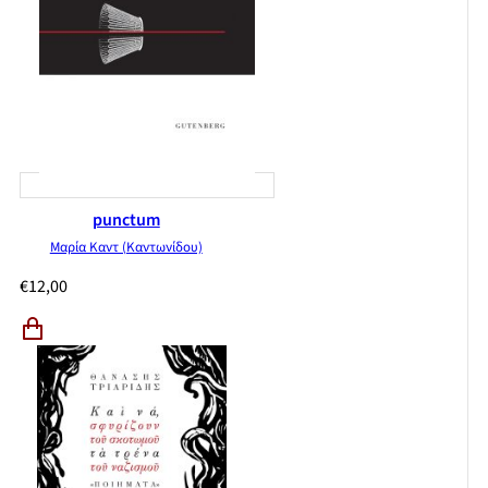
punctum
Μαρία Καντ (Καντωνίδου)
€
12,00