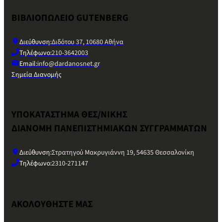
ΒΙΒΛΙΟΠΩΛΕΙΟ GUTENBERG
Διεύθυνση:
Διδότου 37, 10680 Αθήνα
Τηλέφωνο:
210-3642003
Email:
info@dardanosnet.gr
Σημεία Διανομής
ΥΠΟΚΑΤΑΣΤΗΜΑ ΘΕΣ/ΝΙΚΗΣ
ΔΙΑΝΟΜΗ ΠΑΝΕΠΙΣΤΗΜΙΑΚΩΝ ΣΥΓΓΡΑΜΜΑΤΩΝ
Διεύθυνση:
Στρατηγού Μακρυγιάννη 19, 54635 Θεσσαλονίκη
Τηλέφωνο:
2310-271147
ΑΚΟΛΟΥΘΗΣΤΕ ΜΑΣ