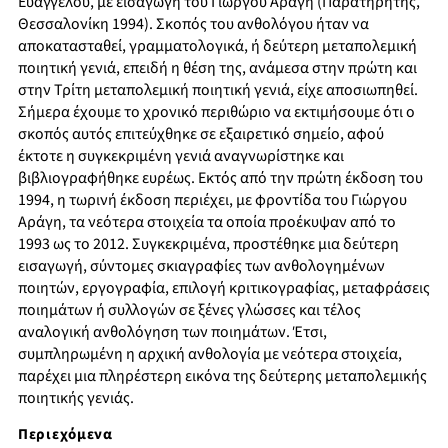
Ευαγγέλου, με εισαγωγή του Γιώργου Αράγη (Παρατηρητής,
Θεσσαλονίκη 1994). Σκοπός του ανθολόγου ήταν να
αποκατασταθεί, γραμματολογικά, ή δεύτερη μεταπολεμική
ποιητική γενιά, επειδή η θέση της, ανάμεσα στην πρώτη και
στην Τρίτη μεταπολεμική ποιητική γενιά, είχε αποσιωπηθεί.
Σήμερα έχουμε το χρονικό περιθώριο να εκτιμήσουμε ότι ο
σκοπός αυτός επιτεύχθηκε σε εξαιρετικό σημείο, αφού
έκτοτε η συγκεκριμένη γενιά αναγνωρίστηκε και
βιβλιογραφήθηκε ευρέως. Εκτός από την πρώτη έκδοση του
1994, η τωρινή έκδοση περιέχει, με φροντίδα του Γιώργου
Αράγη, τα νεότερα στοιχεία τα οποία προέκυψαν από το
1993 ως το 2012. Συγκεκριμένα, προστέθηκε μια δεύτερη
εισαγωγή, σύντομες σκιαγραφίες των ανθολογημένων
ποιητών, εργογραφία, επιλογή κριτικογραφίας, μεταφράσεις
ποιημάτων ή συλλογών σε ξένες γλώσσες και τέλος
αναλογική ανθολόγηση των ποιημάτων. Έτσι,
συμπληρωμένη η αρχική ανθολογία με νεότερα στοιχεία,
παρέχει μια πληρέστερη εικόνα της δεύτερης μεταπολεμικής
ποιητικής γενιάς.
Περιεχόμενα