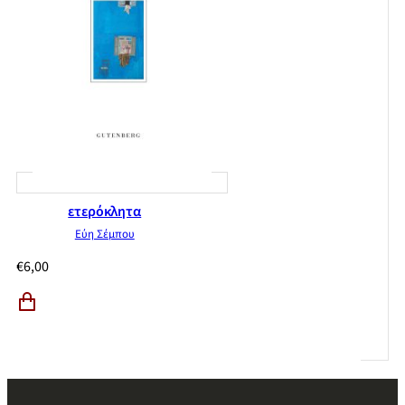
ετερόκλητα
Εύη Σέμπου
€
6,00