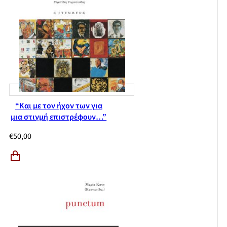
“Και με τον ήχον των για
μια στιγμή επιστρέφουν…”
€
50,00