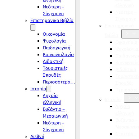
ελληνική
ελληνική
Νεότερη –
Νεότερη –
Σύγχρονη
Σύγχρονη
Επιστημονικά Βιβλία
Επιστημονικά
Οικονομία
Βιβλία
Ψυχολογία
Οικονομία
Παιδαγωγική
Ψυχολογία
Κοινωνιολογία
Παιδαγωγι
Διδακτική
Κοινωνιολ
Τουριστικές
Διδακτική
Σπουδές
Τουριστικέ
Περισσότερα…
Σπουδές
Ιστορία
Περισσότ
Αρχαία
Ιστορία
ελληνική
Αρχαία
Βυζάντιο –
ελληνική
Μεσαιωνική
Βυζάντιο –
Νεότερη –
Μεσαιωνικ
Σύγχρονη
Νεότερη –
Διεθνή