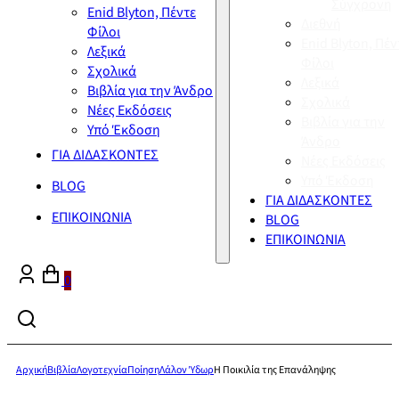
Σύγχρονη
Enid Blyton, Πέντε
Διεθνή
Φίλοι
Enid Blyton, Πέν
Λεξικά
Φίλοι
Σχολικά
Λεξικά
Βιβλία για την Άνδρο
Σχολικά
Νέες Εκδόσεις
Βιβλία για την
Υπό Έκδοση
Άνδρο
ΓΙΑ ΔΙΔΑΣΚΟΝΤΕΣ
Νέες Εκδόσεις
Υπό Έκδοση
BLOG
ΓΙΑ ΔΙΔΑΣΚΟΝΤΕΣ
ΕΠΙΚΟΙΝΩΝΙΑ
BLOG
ΕΠΙΚΟΙΝΩΝΙΑ
0
Αρχική
Βιβλία
Λογοτεχνία
Ποίηση
Λάλον Ύδωρ
Η Ποικιλία της Επανάληψης