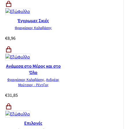
Το κρυφτό της αγάπης
The dark side of the moon
Απτική σκέψη
Έγχρωμες Σκιές
Οι γιορτινές φωτογραφίες
Φραγκίσκος Καλαβάσης
Το κέντρο του κύκλου είναι πάντα αόριστο
Αποχώρηση
€
8,96
Κυριακή απόγευμα ||
Ανάμεσα στο Μέρος και στο
Όλο
Φραγκίσκος Καλαβάσης
,
Ανδρέας
Μούτσιος - Ρέντζος
€
31,85
Επιλογές