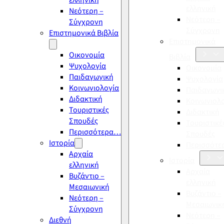
ελληνική
ελληνική
Νεότερη –
Νεότερη –
Σύγχρονη
Σύγχρονη
Επιστημονικά Βιβλία
Επιστημονικά
Οικονομία
Βιβλία
Ψυχολογία
Οικονομία
Παιδαγωγική
Ψυχολογία
Κοινωνιολογία
Παιδαγωγι
Διδακτική
Κοινωνιολ
Τουριστικές
Διδακτική
Σπουδές
Τουριστικέ
Περισσότερα…
Σπουδές
Ιστορία
Περισσότ
Αρχαία
Ιστορία
ελληνική
Αρχαία
Βυζάντιο –
ελληνική
Μεσαιωνική
Βυζάντιο –
Νεότερη –
Μεσαιωνικ
Σύγχρονη
Νεότερη –
Διεθνή