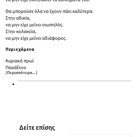
Θα μπορούσε όλα να έχουν πάει καλύτερα.
Στην αδικία,
να μην είχε μείνει σιωπηλός.
Στην κολακεία,
να μην είχε μείνει αδιάφορος.
Περιεχόμενα
Κυριακή πρωί
Παράξενο
[Περισσότερα...]
Ιριδισμός
Εν ολίγοις
Αγνοούμενος
Adaptation
Από τη χαραμάδα
Τα άγνωστα χρώματα
Μεσογειακή συνομιλία
Πραγματικότητες
Δείτε επίσης
Σύμβολα
Ομφάλιος λόγος