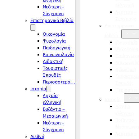
ελληνική
ελληνική
Νεότερη –
Νεότερη –
Σύγχρονη
Σύγχρονη
Επιστημονικά Βιβλία
Επιστημονικά
Οικονομία
Βιβλία
Ψυχολογία
Οικονομία
Παιδαγωγική
Ψυχολογία
Κοινωνιολογία
Παιδαγωγι
Διδακτική
Κοινωνιολ
Τουριστικές
Διδακτική
Σπουδές
Τουριστικέ
Περισσότερα…
Σπουδές
Ιστορία
Περισσότ
Αρχαία
Ιστορία
ελληνική
Αρχαία
Βυζάντιο –
ελληνική
Μεσαιωνική
Βυζάντιο –
Νεότερη –
Μεσαιωνικ
Σύγχρονη
Νεότερη –
Διεθνή