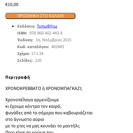
€
10,00
ΠΡΟΣΘΉΚΗ ΣΤΟ ΚΑΛΆΘΙ
Τυπωθήτω
Εκδόσεις:
978-960-402-443-8
ISBN:
1η, Νοέμβριος 2015
Έκδοση:
402443
Κωδ. καταλόγου:
17 x 24
Σχήμα:
120
Σελίδες:
Περιγραφή
ΧΡΟΝΟΚΡΕΒΒΑΤΟ ή ΧΡΟΝΟΜΠΑΓΚΑΖΙ;
Χρονοπέλαγα αρμενίζουμε
κι έχουμε κόντρα τον καιρό,
φυγάδες από το σήμερα που καβουριάζεται
στο άγνωστο αύριο
με το χτες να μας κουνάει το μαντήλι;
Ποιο είναι το χρώμα του,