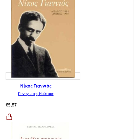
Νίκος Γιαννιός
Παναγιώτης Νούτσος
€
5,87