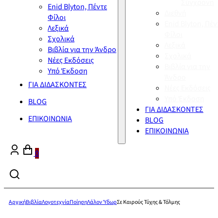
Σύγχρονη
Enid Blyton, Πέντε
Διεθνή
Φίλοι
Enid Blyton, Πέν
Λεξικά
Φίλοι
Σχολικά
Λεξικά
Βιβλία για την Άνδρο
Σχολικά
Νέες Εκδόσεις
Βιβλία για την
Υπό Έκδοση
Άνδρο
ΓΙΑ ΔΙΔΑΣΚΟΝΤΕΣ
Νέες Εκδόσεις
Υπό Έκδοση
BLOG
ΓΙΑ ΔΙΔΑΣΚΟΝΤΕΣ
ΕΠΙΚΟΙΝΩΝΙΑ
BLOG
ΕΠΙΚΟΙΝΩΝΙΑ
0
Αρχική
Βιβλία
Λογοτεχνία
Ποίηση
Λάλον Ύδωρ
Σε Καιρούς Τύχης & Τόλμης