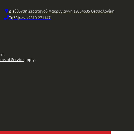
Διεύθυνση:
Στρατηγού Μακρυγιάννη 19, 54635 Θεσσαλονίκη
Τηλέφωνο:
2310-271147
ed.
rms of Service
apply.