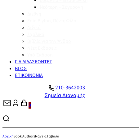
Βυζάντιο – Μεσαιωνική
Νεότερη – Σύγχρονη
Διεθνή
Enid Blyton, Πέντε Φίλοι
Λεξικά
Σχολικά
Βιβλία για την Άνδρο
Νέες Εκδόσεις
Υπό Έκδοση
ΓΙΑ ΔΙΔΑΣΚΟΝΤΕΣ
BLOG
ΕΠΙΚΟΙΝΩΝΙΑ
210-3642003
Σημεία Διανομής
0
Αρχική
Book Authors
Νάντια Γαβαλά