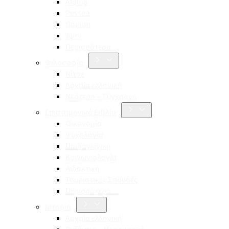
Aldina
Pessoa
Ποίηση
Ίψεν
Περισσότερα…
Φιλοσοφία
Νίτσε
Αρχαία ελληνική
Νεότερη – Σύγχρονη
Επιστημονικά Βιβλία
Οικονομία
Ψυχολογία
Παιδαγωγική
Κοινωνιολογία
Διδακτική
Τουριστικές Σπουδές
Περισσότερα…
Ιστορία
Αρχαία ελληνική