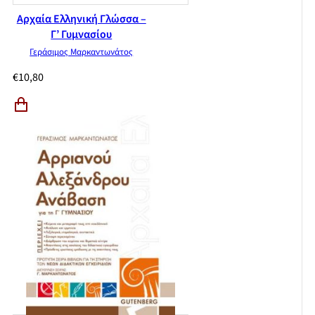
Αρχαία Ελληνική Γλώσσα –
Γ’ Γυμνασίου
Γεράσιμος Μαρκαντωνάτος
€
10,80