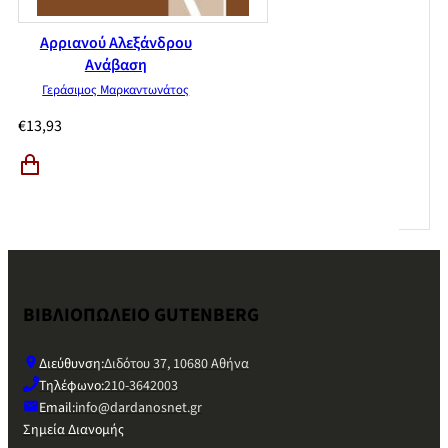
Αρριανού Αλεξάνδρου
Ανάβαση
Γεράσιμος Μαρκαντωνάτος
€
13,93
ΒΙΒΛΙΟΠΩΛΕΙΟ GUTENBERG
Διεύθυνση:
Διδότου 37, 10680 Αθήνα
Τηλέφωνο:
210-3642003
Email:
info@dardanosnet.gr
Σημεία Διανομής