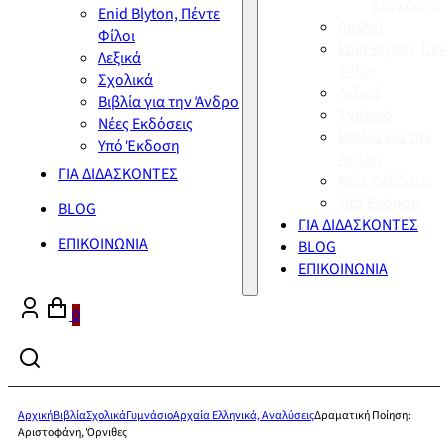
Σύγχρονη
Enid Blyton, Πέντε
Διεθνή
Φίλοι
Enid Blyton, Πέν
Λεξικά
Φίλοι
Σχολικά
Λεξικά
Βιβλία για την Άνδρο
Σχολικά
Νέες Εκδόσεις
Βιβλία για την
Υπό Έκδοση
Άνδρο
ΓΙΑ ΔΙΔΑΣΚΟΝΤΕΣ
Νέες Εκδόσεις
Υπό Έκδοση
BLOG
ΓΙΑ ΔΙΔΑΣΚΟΝΤΕΣ
ΕΠΙΚΟΙΝΩΝΙΑ
BLOG
ΕΠΙΚΟΙΝΩΝΙΑ
0
Αρχική
Βιβλία
Σχολικά
Γυμνάσιο
Αρχαία Ελληνικά, Αναλύσεις
Δραματική Ποίηση:
Αριστοφάνη, Όρνιθες