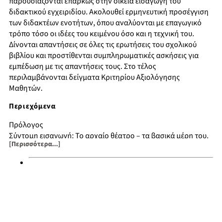
παρουσιάζονται επαρκώς στην οικεία εισαγωγή του
διδακτικού εγχειριδίου. Ακολουθεί ερμηνευτική προσέγγιση
των διδακτέων ενοτήτων, όπου αναλύονται με επαγωγικό
τρόπο τόσο οι ιδέες του κειμένου όσο και η τεχνική του.
Δίνονται απαντήσεις σε όλες τις ερωτήσεις του σχολικού
βιβλίου και προστίθενται συμπληρωματικές ασκήσεις για
εμπέδωση με τις απαντήσεις τους. Στο τέλος
περιλαμβάνονται δείγματα Κριτηρίου Αξιολόγησης
Μαθητών.
Περιεχόμενα
Πρόλογος
Σύντομη εισαγωγή: Το αρχαίο θέατρο – τα βασικά μέρη του.
[Περισσότερα...]
Σκηνογραφία και σκηνικά μηχανήματα στο αρχαίο θέατρο. Η
Αττική κωμωδία. Αριστοφάνη Όρνιθες: περιεχόμενο του
έργου
Ερμηνευτική προσέγγιση ενοτήτων (1-20)
Αξιολόγηση του μαθήματος: Δέκα κριτήρια αξιολόγησης
(Δείγματα)
Απαντήσεις στις εργασίες για το σπίτι