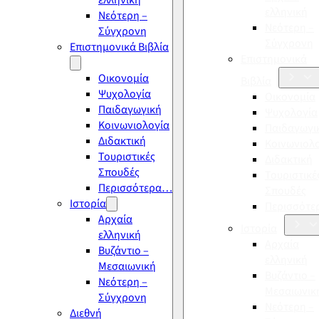
ελληνική
ελληνική
Νεότερη –
Νεότερη –
Σύγχρονη
Σύγχρονη
Επιστημονικά Βιβλία
Επιστημονικά
Οικονομία
Βιβλία
Ψυχολογία
Οικονομία
Παιδαγωγική
Ψυχολογία
Κοινωνιολογία
Παιδαγωγι
Διδακτική
Κοινωνιολ
Τουριστικές
Διδακτική
Σπουδές
Τουριστικέ
Περισσότερα…
Σπουδές
Ιστορία
Περισσότ
Αρχαία
Ιστορία
ελληνική
Αρχαία
Βυζάντιο –
ελληνική
Μεσαιωνική
Βυζάντιο –
Νεότερη –
Μεσαιωνικ
Σύγχρονη
Νεότερη –
Διεθνή