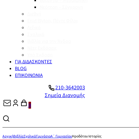
Βυζάντιο – Μεσαιωνική
Νεότερη – Σύγχρονη
Διεθνή
Enid Blyton, Πέντε Φίλοι
Λεξικά
Σχολικά
Βιβλία για την Άνδρο
Νέες Εκδόσεις
Υπό Έκδοση
ΓΙΑ ΔΙΔΑΣΚΟΝΤΕΣ
BLOG
ΕΠΙΚΟΙΝΩΝΙΑ
210-3642003
Σημεία Διανομής
0
Αρχική
Βιβλία
Σχολικά
Γυμνάσιο
Α΄ Γυμνασίου
Ηροδότου Ιστορίες