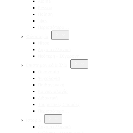
Aldina
Pessoa
Ποίηση
Ίψεν
Περισσότερα…
Φιλοσοφία
Νίτσε
Αρχαία ελληνική
Νεότερη – Σύγχρονη
Επιστημονικά Βιβλία
Οικονομία
Ψυχολογία
Παιδαγωγική
Κοινωνιολογία
Διδακτική
Τουριστικές Σπουδές
Περισσότερα…
Ιστορία
Αρχαία ελληνική