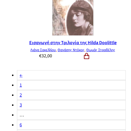
Εισαγωγή στην Τριλογία της Ηilda Doolittle
Λιάνα Σακελλίου
,
Θανάσης Ντόκος
,
Θωμάς Στραβέλης
€
32,00
←
1
2
3
…
6