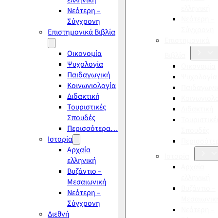
ελληνική
ελληνική
Νεότερη –
Νεότερη –
Σύγχρονη
Σύγχρονη
Επιστημονικά Βιβλία
Επιστημονικά
Οικονομία
Βιβλία
Ψυχολογία
Οικονομία
Παιδαγωγική
Ψυχολογία
Κοινωνιολογία
Παιδαγωγι
Διδακτική
Κοινωνιολ
Τουριστικές
Διδακτική
Σπουδές
Τουριστικέ
Περισσότερα…
Σπουδές
Ιστορία
Περισσότ
Αρχαία
Ιστορία
ελληνική
Αρχαία
Βυζάντιο –
ελληνική
Μεσαιωνική
Βυζάντιο –
Νεότερη –
Μεσαιωνικ
Σύγχρονη
Νεότερη –
Διεθνή