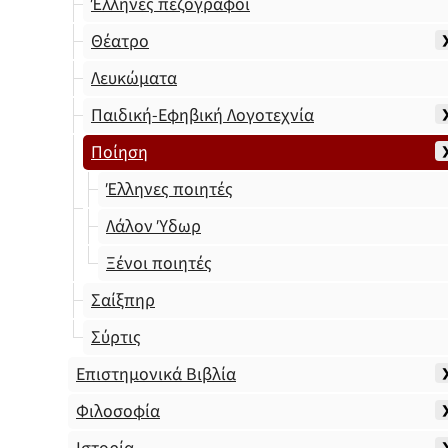
Έλληνες πεζογράφοι
Θέατρο
Λευκώματα
Παιδική-Εφηβική Λογοτεχνία
Ποίηση
Έλληνες ποιητές
Λάλον Ύδωρ
Ξένοι ποιητές
Σαίξπηρ
Σύρτις
Επιστημονικά Βιβλία
Φιλοσοφία