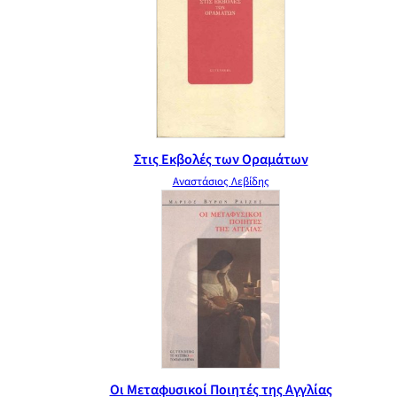
Στις Εκβολές των Οραμάτων
Αναστάσιος Λεβίδης
Οι Μεταφυσικοί Ποιητές της Αγγλίας