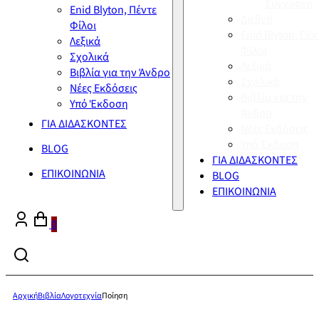
Σύγχρονη
Enid Blyton, Πέντε
Διεθνή
Φίλοι
Enid Blyton, Πέν
Λεξικά
Φίλοι
Σχολικά
Λεξικά
Βιβλία για την Άνδρο
Σχολικά
Νέες Εκδόσεις
Βιβλία για την
Υπό Έκδοση
Άνδρο
ΓΙΑ ΔΙΔΑΣΚΟΝΤΕΣ
Νέες Εκδόσεις
Υπό Έκδοση
BLOG
ΓΙΑ ΔΙΔΑΣΚΟΝΤΕΣ
ΕΠΙΚΟΙΝΩΝΙΑ
BLOG
ΕΠΙΚΟΙΝΩΝΙΑ
0
Αρχική
Βιβλία
Λογοτεχνία
Ποίηση