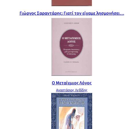
Γιώργος Σαραντάρης: Γιατί τον είχαμε λησμονήσει…
Ο Μεταίχμιος Λόγος
Αναστάσιος Λεβίδης