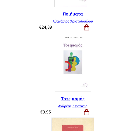
Ποιήματα
Αθανάσιος Χριστοδούλου
€
24,89
Τοτεμισμός
Ανδρέας Λεντάκης
€
9,95