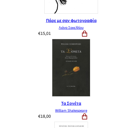
Πάρε με σαν φωτογραφία
Λιάνα Σακελλίου
€
15,01
Τα Σονέτα
William Shakespeare
€
18,00