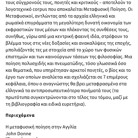
τους σύγχρονούς τους, ποιητές και κριτικούς – αποτελούν το
λογοτεχνικό corpus που αποκαλείται Μεταφυσική Ποίηση. Οι
Μεταφυσικοί, αντλώντας από τα αρχαία ελληνικά και
ρωμαϊκά επιγράμματα τη μεγαλύτερη δυνατή οικονομία των
εκφραστικών τους μέσων και πλέκοντας τις συνθέσεις τους,
συνήθως, γύρω από μια κεντρική φαεινή ιδέα, στρέφουν το
βλέμμα τους στις νέες δοξασίες και ανακαλύψεις της εποχής,
μπολιάζοντάς τες με στοιχεία από το χώρο των φυσικών
επιστημών και των καινούργιων τάσεων της φιλοσοφίας. Μια
ποίηση πολυσχιδής και πνευματώδης, τόσο γλωσσικά όσο
και θεματικά, που υπηρέτησαν αρκετοί ποιητές, ο βίος και το
έργο των οποίων αναλύεται και σχολιάζεται σε 7 επιμέρους
κεφάλαια, όπου ο αναγνώστης θα βρει μεταφρασμένα στα
ελληνικά τα αντιπροσωπευτικότερα ποιήματά τους (τα
πρωτότυπα συγκεντρώνονται στο τέλος του τόμου, μαζί με
τη βιβλιογραφία και ειδικά ευρετήρια).
Περιεχόμενα
Η μεταφυσική ποίηση στην Αγγλία
John Donne