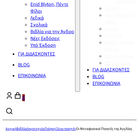
Σύγχρονη
Enid Blyton, Πέντε
Διεθνή
Φίλοι
Enid Blyton, Πέν
Λεξικά
Φίλοι
Σχολικά
Λεξικά
Βιβλία για την Άνδρο
Σχολικά
Νέες Εκδόσεις
Βιβλία για την
Υπό Έκδοση
Άνδρο
ΓΙΑ ΔΙΔΑΣΚΟΝΤΕΣ
Νέες Εκδόσεις
Υπό Έκδοση
BLOG
ΓΙΑ ΔΙΔΑΣΚΟΝΤΕΣ
ΕΠΙΚΟΙΝΩΝΙΑ
BLOG
ΕΠΙΚΟΙΝΩΝΙΑ
0
Αρχική
Βιβλία
Λογοτεχνία
Ποίηση
Ξένοι ποιητές
Οι Μεταφυσικοί Ποιητές της Αγγλίας