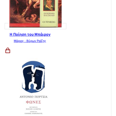
Η Ποίηση του Μπάιρον
Μάριος - Βύρων Ραϊζης