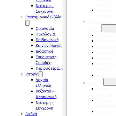
ελληνική
ελληνική
Νεότερη –
Νεότερη –
Σύγχρονη
Σύγχρονη
Επιστημονικά Βιβλία
Επιστημονικά
Οικονομία
Βιβλία
Ψυχολογία
Οικονομία
Παιδαγωγική
Ψυχολογία
Κοινωνιολογία
Παιδαγωγι
Διδακτική
Κοινωνιολ
Τουριστικές
Διδακτική
Σπουδές
Τουριστικέ
Περισσότερα…
Σπουδές
Ιστορία
Περισσότ
Αρχαία
Ιστορία
ελληνική
Αρχαία
Βυζάντιο –
ελληνική
Μεσαιωνική
Βυζάντιο –
Νεότερη –
Μεσαιωνικ
Σύγχρονη
Νεότερη –
Διεθνή