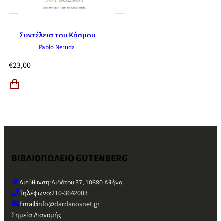
Συντέλεια του Κόσμου
Pablo Neruda
€
23,00
ΒΙΒΛΙΟΠΩΛΕΙΟ GUTENBERG
Διεύθυνση:
Διδότου 37, 10680 Αθήνα
Τηλέφωνο:
210-3642003
Email:
info@dardanosnet.gr
Σημεία Διανομής