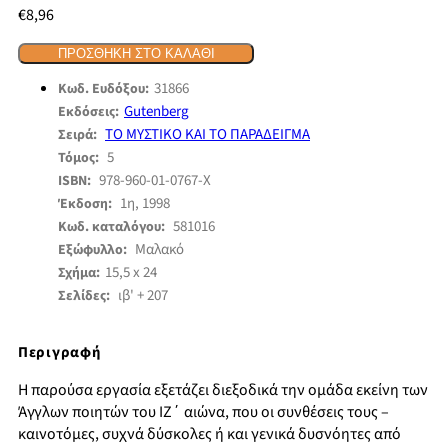
€
8,96
ΠΡΟΣΘΉΚΗ ΣΤΟ ΚΑΛΆΘΙ
31866
Κωδ. Ευδόξου:
Gutenberg
Εκδόσεις:
ΤΟ ΜΥΣΤΙΚΟ ΚΑΙ ΤΟ ΠΑΡΑΔΕΙΓΜΑ
Σειρά:
5
Τόμος:
978-960-01-0767-Χ
ISBN:
1η, 1998
Έκδοση:
581016
Κωδ. καταλόγου:
Μαλακό
Εξώφυλλο:
15,5 x 24
Σχήμα:
ιβ' + 207
Σελίδες:
Περιγραφή
Η παρούσα εργασία εξετάζει διεξοδικά την ομάδα εκείνη των
Άγγλων ποιητών του ΙΖ΄ αιώνα, που οι συνθέσεις τους –
καινοτόμες, συχνά δύσκολες ή και γενικά δυσνόητες από