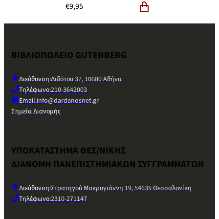
€
9,95
ΒΙΒΛΙΟΠΩΛΕΙΟ GUTENBERG
Διεύθυνση:
Διδότου 37, 10680 Αθήνα
Τηλέφωνο:
210-3642003
Email:
info@dardanosnet.gr
Σημεία Διανομής
ΥΠΟΚΑΤΑΣΤΗΜΑ ΘΕΣ/ΝΙΚΗΣ
ΔΙΑΝΟΜΗ ΠΑΝΕΠΙΣΤΗΜΙΑΚΩΝ ΣΥΓΓΡΑΜΜΑΤΩΝ
Διεύθυνση:
Στρατηγού Μακρυγιάννη 19, 54635 Θεσσαλονίκη
Τηλέφωνο:
2310-271147