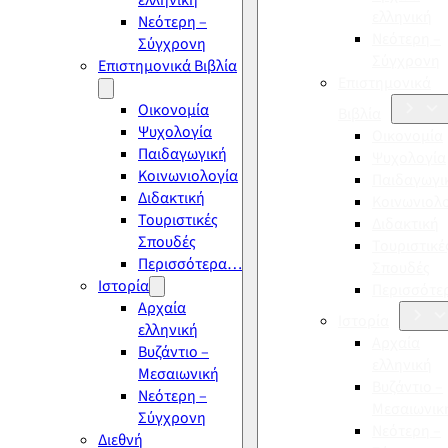
ελληνική
ελληνική
Νεότερη –
Νεότερη –
Σύγχρονη
Σύγχρονη
Επιστημονικά Βιβλία
Επιστημονικά
Οικονομία
Βιβλία
Ψυχολογία
Οικονομία
Παιδαγωγική
Ψυχολογία
Κοινωνιολογία
Παιδαγωγι
Διδακτική
Κοινωνιολ
Τουριστικές
Διδακτική
Σπουδές
Τουριστικέ
Περισσότερα…
Σπουδές
Ιστορία
Περισσότ
Αρχαία
Ιστορία
ελληνική
Αρχαία
Βυζάντιο –
ελληνική
Μεσαιωνική
Βυζάντιο –
Νεότερη –
Μεσαιωνικ
Σύγχρονη
Νεότερη –
Διεθνή