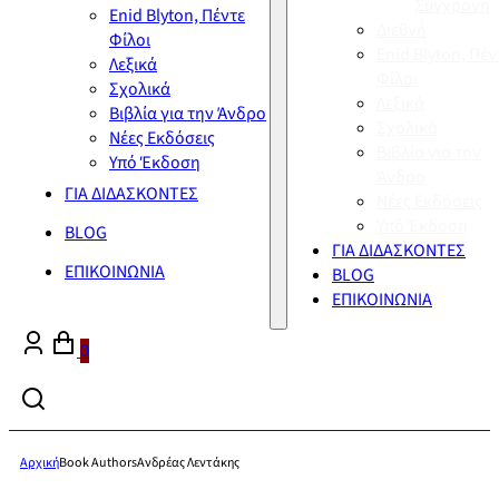
Σύγχρονη
Enid Blyton, Πέντε
Διεθνή
Φίλοι
Enid Blyton, Πέν
Λεξικά
Φίλοι
Σχολικά
Λεξικά
Βιβλία για την Άνδρο
Σχολικά
Νέες Εκδόσεις
Βιβλία για την
Υπό Έκδοση
Άνδρο
ΓΙΑ ΔΙΔΑΣΚΟΝΤΕΣ
Νέες Εκδόσεις
Υπό Έκδοση
BLOG
ΓΙΑ ΔΙΔΑΣΚΟΝΤΕΣ
ΕΠΙΚΟΙΝΩΝΙΑ
BLOG
ΕΠΙΚΟΙΝΩΝΙΑ
0
Αρχική
Book Authors
Ανδρέας Λεντάκης