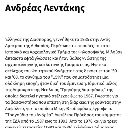
Ανδρέας Λεντάκης
Έλληνας της Διασποράς, γεννήθηκε το 1935 στην Αντίς
Αμπέμπα της Αιθιοπίας. Περάτωσε τις σπουδές του στο
Ιστορικό και Αρχαιολογικό Τμήμα της Φιλοσοφικής. Μιλούσε
άπταιστα εφτά γλώσσες και ήταν βαθύς γνώστης της
αρχαιοελληνικής και λατινικής Γραμματείας. Ηγετικό
στέλεχος του Φοιτητικού Κινήματος στις δεκαετίες του ’50
και ’60. το σύνθημα του "15%" που σηματοδότησε μια
ολόκληρη εποχή, ήταν δική του έμπνευση. Ιδρυτικό μέλος
της Δημοκρατικής Νεολαίας "Γρηγόρης Λαμπράκης" της
οποίας διατελεί ηγετικό στέλεχος έως το 1967. Γνωστός για
τα βασανιστήρια που υπέστη στη διάρκεια της χούντας στην
Ασφάλεια, για τα οποία ο Μίκης Θεοδωράκης έγραψε τα
"Τραγούδια του Ανδρέα". Διετέλεσε Πρόεδρος του κόμματος
της ΕΔΑ από το 1987 έως το 1993. Από το 1978 και για τρεις
συνεχείς τετραετίες (1982 και 1986) εκλέχθηκε Δήμαρχος