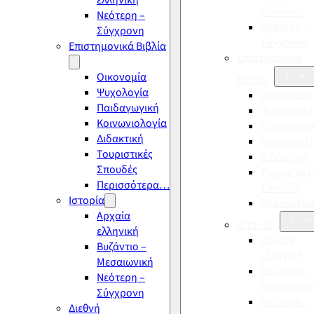
ελληνική
ελληνική
Νεότερη –
Νεότερη –
Σύγχρονη
Σύγχρονη
Επιστημονικά Βιβλία
Επιστημονικά
Οικονομία
Βιβλία
Ψυχολογία
Οικονομία
Παιδαγωγική
Ψυχολογία
Κοινωνιολογία
Παιδαγωγι
Διδακτική
Κοινωνιολ
Τουριστικές
Διδακτική
Σπουδές
Τουριστικέ
Περισσότερα…
Σπουδές
Ιστορία
Περισσότ
Αρχαία
Ιστορία
ελληνική
Αρχαία
Βυζάντιο –
ελληνική
Μεσαιωνική
Βυζάντιο –
Νεότερη –
Μεσαιωνικ
Σύγχρονη
Νεότερη –
Διεθνή