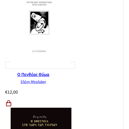
Ο Πενθέας Θύμα
Ελένη Μπολιάκη
€
12,00