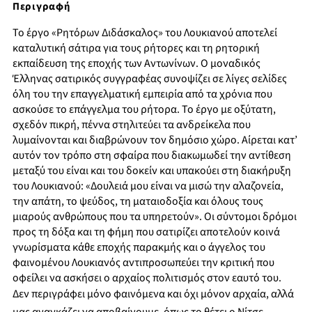
Περιγραφή
Το έργο «Ρητόρων Διδάσκαλος» του Λουκιανού αποτελεί
καταλυτική σάτιρα για τους ρήτορες και τη ρητορική
εκπαίδευση της εποχής των Αντωνίνων. Ο μοναδικός
Έλληνας σατιρικός συγγραφέας συνοψίζει σε λίγες σελίδες
όλη του την επαγγελματική εμπειρία από τα χρόνια που
ασκούσε το επάγγελμα του ρήτορα. Το έργο με οξύτατη,
σχεδόν πικρή, πέννα στηλιτεύει τα ανδρείκελα που
λυμαίνονται και διαβρώνουν τον δημόσιο χώρο. Αίρεται κατ’
αυτόν τον τρόπο στη σφαίρα που διακωμωδεί την αντίθεση
μεταξύ του είναι και του δοκείν και υπακούει στη διακήρυξη
του Λουκιανού: «Δουλειά μου είναι να μισώ την αλαζονεία,
την απάτη, το ψεύδος, τη ματαιοδοξία και όλους τους
μιαρούς ανθρώπους που τα υπηρετούν». Οι σύντομοι δρόμοι
προς τη δόξα και τη φήμη που σατιρίζει αποτελούν κοινά
γνωρίσματα κάθε εποχής παρακμής και ο άγγελος του
φαινομένου Λουκιανός αντιπροσωπεύει την κριτική που
οφείλει να ασκήσει ο αρχαίος πολιτισμός στον εαυτό του.
Δεν περιγράφει μόνο φαινόμενα και όχι μόνον αρχαία, αλλά