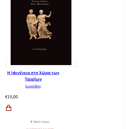
Η Ιφιγένεια στη Χώρα των
Ταυρίων
Ευριπίδης
€
15,00