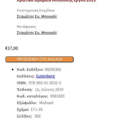
Κρατικό Βραβείο Απόδοσης έργου 2019
Επιστημονική Επιμέλεια
Σταμάτης Ευ. Μπουσές
Μετάφραση
Σταμάτης Ευ. Μπουσές
€
17,00
ΠΡΟΣΘΉΚΗ ΣΤΟ ΚΑΛΆΘΙ
86056366
Κωδ. Ευδόξου:
Gutenberg
Εκδόσεις:
978-960-01-2032-5
ISBN:
1η, Ιούνιος 2019
Έκδοση:
9581083
Κωδ. καταλόγου:
Μαλακό
Εξώφυλλο:
17 x 24
Σχήμα:
300
Σελίδες: