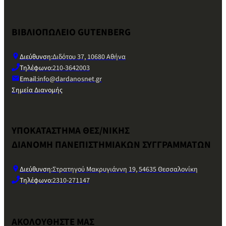
ΒΙΒΛΙΟΠΩΛΕΙΟ GUTENBERG
Διεύθυνση:
Διδότου 37, 10680 Αθήνα
Τηλέφωνο:
210-3642003
Email:
info@dardanosnet.gr
Σημεία Διανομής
ΥΠΟΚΑΤΑΣΤΗΜΑ ΘΕΣ/ΝΙΚΗΣ
ΔΙΑΝΟΜΗ ΠΑΝΕΠΙΣΤΗΜΙΑΚΩΝ ΣΥΓΓΡΑΜΜΑΤΩΝ
Διεύθυνση:
Στρατηγού Μακρυγιάννη 19, 54635 Θεσσαλονίκη
Τηλέφωνο:
2310-271147
ΑΚΟΛΟΥΘΗΣΤΕ ΜΑΣ