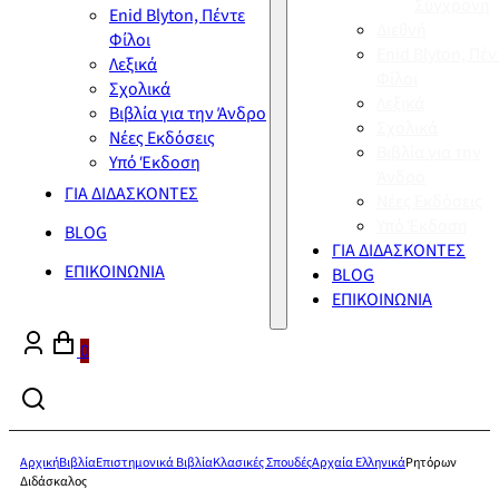
Σύγχρονη
Enid Blyton, Πέντε
Διεθνή
Φίλοι
Enid Blyton, Πέν
Λεξικά
Φίλοι
Σχολικά
Λεξικά
Βιβλία για την Άνδρο
Σχολικά
Νέες Εκδόσεις
Βιβλία για την
Υπό Έκδοση
Άνδρο
ΓΙΑ ΔΙΔΑΣΚΟΝΤΕΣ
Νέες Εκδόσεις
Υπό Έκδοση
BLOG
ΓΙΑ ΔΙΔΑΣΚΟΝΤΕΣ
ΕΠΙΚΟΙΝΩΝΙΑ
BLOG
ΕΠΙΚΟΙΝΩΝΙΑ
0
Αρχική
Βιβλία
Επιστημονικά Βιβλία
Κλασικές Σπουδές
Αρχαία Ελληνικά
Ρητόρων
Διδάσκαλος