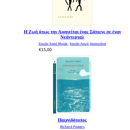
Η Ζωή όπως την Αφηγείται ένας Σάπιενς σε έναν
Νεάντερταλ
Χουάν Χοσέ Μιγιάς
,
Χουάν Λουίς Αρσουάγα
€
15,00
Παιχνιδότοπος
Richard Powers