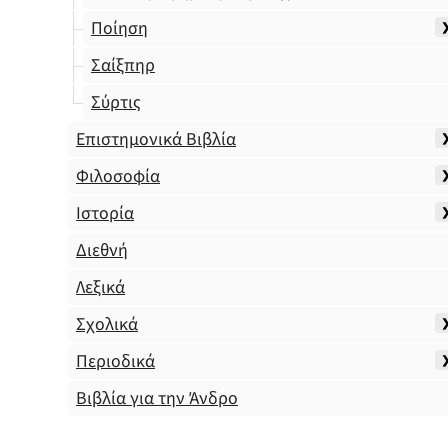
Ποίηση
Σαίξπηρ
Σύρτις
Επιστημονικά Βιβλία
Φιλοσοφία
Ιστορία
Διεθνή
Λεξικά
Σχολικά
Περιοδικά
Βιβλία για την Άνδρο