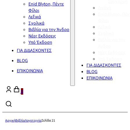
Σύγχρονη
Enid Blyton, Πέντε
Διεθνή
Φίλοι
Enid Blyton, Πέν
Λεξικά
Φίλοι
Σχολικά
Λεξικά
Βιβλία για την Άνδρο
Σχολικά
Νέες Εκδόσεις
Βιβλία για την
Υπό Έκδοση
Άνδρο
ΓΙΑ ΔΙΔΑΣΚΟΝΤΕΣ
Νέες Εκδόσεις
Υπό Έκδοση
BLOG
ΓΙΑ ΔΙΔΑΣΚΟΝΤΕΣ
ΕΠΙΚΟΙΝΩΝΙΑ
BLOG
ΕΠΙΚΟΙΝΩΝΙΑ
0
Αρχική
Βιβλία
Λογοτεχνία
Σελίδα 21