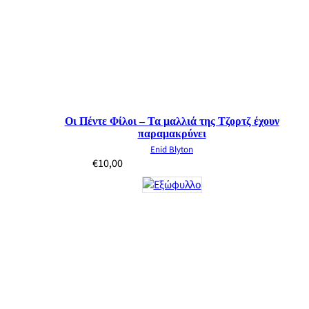
Οι Πέντε Φίλοι – Τα μαλλιά της Τζορτζ έχουν
παραμακρύνει
Enid Blyton
€
10,00