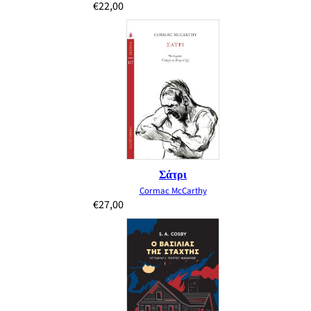
€
22,00
Σάτρι
Cormac McCarthy
€
27,00