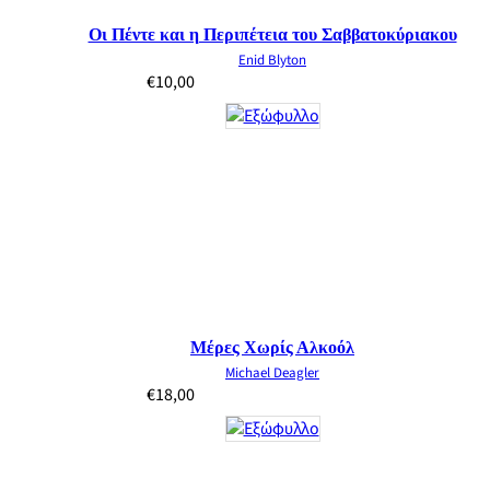
Οι Πέντε και η Περιπέτεια του Σαββατοκύριακου
Enid Blyton
€
10,00
Μέρες Χωρίς Αλκοόλ
Michael Deagler
€
18,00