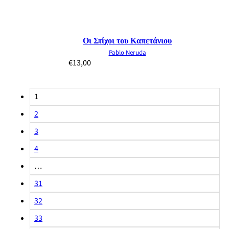
Οι Στίχοι του Καπετάνιου
Pablo Neruda
€
13,00
1
2
3
4
…
31
32
33