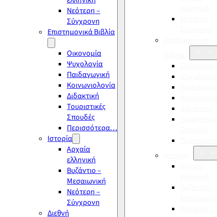
ελληνική
ελληνική
Νεότερη –
Νεότερη –
Σύγχρονη
Σύγχρονη
Επιστημονικά Βιβλία
Επιστημονικά
Οικονομία
Βιβλία
Ψυχολογία
Οικονομία
Παιδαγωγική
Ψυχολογία
Κοινωνιολογία
Παιδαγωγι
Διδακτική
Κοινωνιολ
Τουριστικές
Διδακτική
Σπουδές
Τουριστικέ
Περισσότερα…
Σπουδές
Ιστορία
Περισσότ
Αρχαία
Ιστορία
ελληνική
Αρχαία
Βυζάντιο –
ελληνική
Μεσαιωνική
Βυζάντιο –
Νεότερη –
Μεσαιωνικ
Σύγχρονη
Νεότερη –
Διεθνή