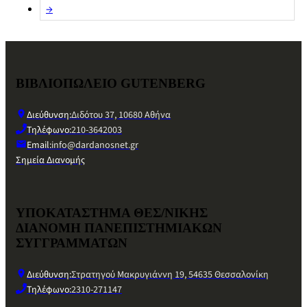
→
ΒΙΒΛΙΟΠΩΛΕΙΟ GUTENBERG
Διεύθυνση:
Διδότου 37, 10680 Αθήνα
Τηλέφωνο:
210-3642003
Email:
info@dardanosnet.gr
Σημεία Διανομής
ΥΠΟΚΑΤΑΣΤΗΜΑ ΘΕΣ/ΝΙΚΗΣ
ΔΙΑΝΟΜΗ ΠΑΝΕΠΙΣΤΗΜΙΑΚΩΝ
ΣΥΓΓΡΑΜΜΑΤΩΝ
Διεύθυνση:
Στρατηγού Μακρυγιάννη 19, 54635 Θεσσαλονίκη
Τηλέφωνο:
2310-271147