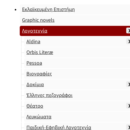
Εκλαϊκευμένη Επιστήμη
Graphic novels
Λογοτεχνία
Aldina
Orbis Literæ
Pessoa
Βιογραφίες
Δοκίμια
Έλληνες πεζογράφοι
Θέατρο
Λευκώματα
Παιδική-Εφηβική Λογοτεχνία