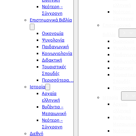
ελληνική
ελληνική
Νεότερη –
Νεότερη –
Σύγχρονη
Σύγχρονη
Επιστημονικά Βιβλία
Επιστημονικά
Οικονομία
Βιβλία
Ψυχολογία
Οικονομία
Παιδαγωγική
Ψυχολογία
Κοινωνιολογία
Παιδαγωγι
Διδακτική
Κοινωνιολ
Τουριστικές
Διδακτική
Σπουδές
Τουριστικέ
Περισσότερα…
Σπουδές
Ιστορία
Περισσότ
Αρχαία
Ιστορία
ελληνική
Αρχαία
Βυζάντιο –
ελληνική
Μεσαιωνική
Βυζάντιο –
Νεότερη –
Μεσαιωνικ
Σύγχρονη
Νεότερη –
Διεθνή