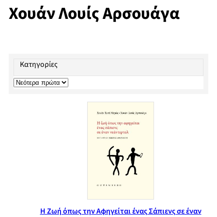
Χουάν Λουίς Αρσουάγα
Κατηγορίες
Η Ζωή όπως την Αφηγείται ένας Σάπιενς σε έναν