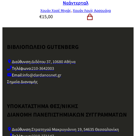
Νεάντερταλ
Χουάν Χοσέ Μιγιάς
,
Χουάν Λουίς Αρσουάγα
€
15,00
ΒΙΒΛΙΟΠΩΛΕΙΟ GUTENBERG
Διεύθυνση:
Διδότου 37, 10680 Αθήνα
Τηλέφωνο:
210-3642003
Email:
info@dardanosnet.gr
Σημεία Διανομής
ΥΠΟΚΑΤΑΣΤΗΜΑ ΘΕΣ/ΝΙΚΗΣ
ΔΙΑΝΟΜΗ ΠΑΝΕΠΙΣΤΗΜΙΑΚΩΝ ΣΥΓΓΡΑΜΜΑΤΩΝ
Διεύθυνση:
Στρατηγού Μακρυγιάννη 19, 54635 Θεσσαλονίκη