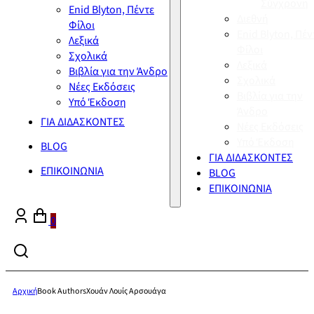
Σύγχρονη
Enid Blyton, Πέντε
Διεθνή
Φίλοι
Enid Blyton, Πέν
Λεξικά
Φίλοι
Σχολικά
Λεξικά
Βιβλία για την Άνδρο
Σχολικά
Νέες Εκδόσεις
Βιβλία για την
Υπό Έκδοση
Άνδρο
ΓΙΑ ΔΙΔΑΣΚΟΝΤΕΣ
Νέες Εκδόσεις
Υπό Έκδοση
BLOG
ΓΙΑ ΔΙΔΑΣΚΟΝΤΕΣ
ΕΠΙΚΟΙΝΩΝΙΑ
BLOG
ΕΠΙΚΟΙΝΩΝΙΑ
0
Αρχική
Book Authors
Χουάν Λουίς Αρσουάγα