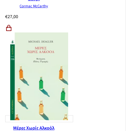
Cormac McCarthy
€
27,00
Μέρες Χωρίς Αλκοόλ