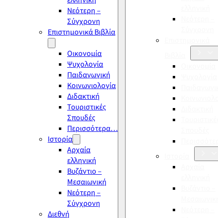
ελληνική
ελληνική
Νεότερη –
Νεότερη –
Σύγχρονη
Σύγχρονη
Επιστημονικά Βιβλία
Επιστημονικά
Οικονομία
Βιβλία
Ψυχολογία
Οικονομία
Παιδαγωγική
Ψυχολογία
Κοινωνιολογία
Παιδαγωγι
Διδακτική
Κοινωνιολ
Τουριστικές
Διδακτική
Σπουδές
Τουριστικέ
Περισσότερα…
Σπουδές
Ιστορία
Περισσότ
Αρχαία
Ιστορία
ελληνική
Αρχαία
Βυζάντιο –
ελληνική
Μεσαιωνική
Βυζάντιο –
Νεότερη –
Μεσαιωνικ
Σύγχρονη
Νεότερη –
Διεθνή