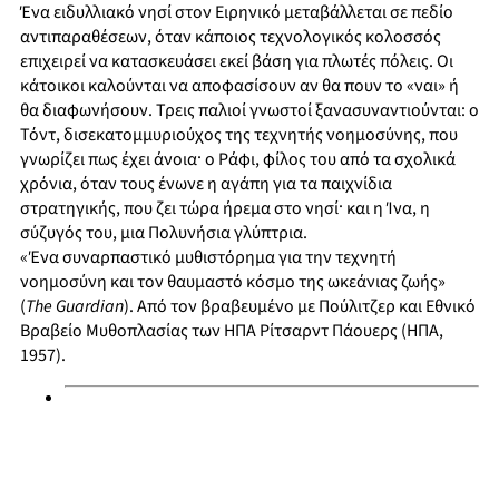
Ένα ειδυλλιακό νησί στον Ειρηνικό μεταβάλλεται σε πεδίο
αντιπαραθέσεων, όταν κάποιος τεχνολογικός κολοσσός
επιχειρεί να κατασκευάσει εκεί βάση για πλωτές πόλεις. Οι
κάτοικοι καλούνται να αποφασίσουν αν θα πουν το «ναι» ή
θα διαφωνήσουν. Τρεις παλιοί γνωστοί ξανασυναντιούνται: ο
Τόντ, δισεκατομμυριούχος της τεχνητής νοημοσύνης, που
γνωρίζει πως έχει άνοια· ο Ράφι, φίλος του από τα σχολικά
χρόνια, όταν τους ένωνε η αγάπη για τα παιχνίδια
στρατηγικής, που ζει τώρα ήρεμα στο νησί· και η Ίνα, η
σύζυγός του, μια Πολυνήσια γλύπτρια.
«Ένα συναρπαστικό μυθιστόρημα για την τεχνητή
νοημοσύνη και τον θαυμαστό κόσμο της ωκεάνιας ζωής»
(
The Guardian
). Από τον βραβευμένο με Πούλιτζερ και Εθνικό
Βραβείο Μυθοπλασίας των ΗΠΑ Ρίτσαρντ Πάουερς (ΗΠΑ,
1957).