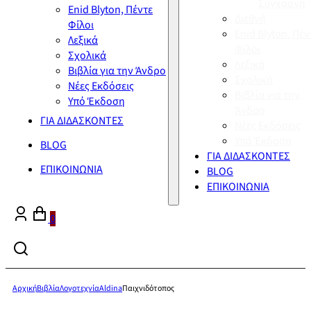
Σύγχρονη
Enid Blyton, Πέντε
Διεθνή
Φίλοι
Enid Blyton, Πέν
Λεξικά
Φίλοι
Σχολικά
Λεξικά
Βιβλία για την Άνδρο
Σχολικά
Νέες Εκδόσεις
Βιβλία για την
Υπό Έκδοση
Άνδρο
ΓΙΑ ΔΙΔΑΣΚΟΝΤΕΣ
Νέες Εκδόσεις
Υπό Έκδοση
BLOG
ΓΙΑ ΔΙΔΑΣΚΟΝΤΕΣ
ΕΠΙΚΟΙΝΩΝΙΑ
BLOG
ΕΠΙΚΟΙΝΩΝΙΑ
0
Αρχική
Βιβλία
Λογοτεχνία
Aldina
Παιχνιδότοπος