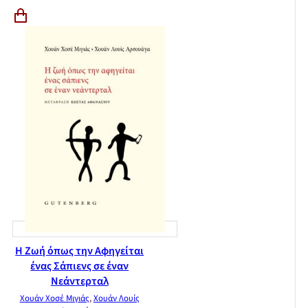
Η Ζωή όπως την Αφηγείται
ένας Σάπιενς σε έναν
Νεάντερταλ
Χουάν Χοσέ Μιγιάς
,
Χουάν Λουίς