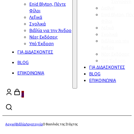
Σύγχρονη
Enid Blyton, Πέντε
Διεθνή
Φίλοι
Enid Blyton, Πέν
Λεξικά
Φίλοι
Σχολικά
Λεξικά
Βιβλία για την Άνδρο
Σχολικά
Νέες Εκδόσεις
Βιβλία για την
Υπό Έκδοση
Άνδρο
ΓΙΑ ΔΙΔΑΣΚΟΝΤΕΣ
Νέες Εκδόσεις
Υπό Έκδοση
BLOG
ΓΙΑ ΔΙΔΑΣΚΟΝΤΕΣ
ΕΠΙΚΟΙΝΩΝΙΑ
BLOG
ΕΠΙΚΟΙΝΩΝΙΑ
0
Αρχική
Βιβλία
Λογοτεχνία
Ο Βασιλιάς της Στάχτης