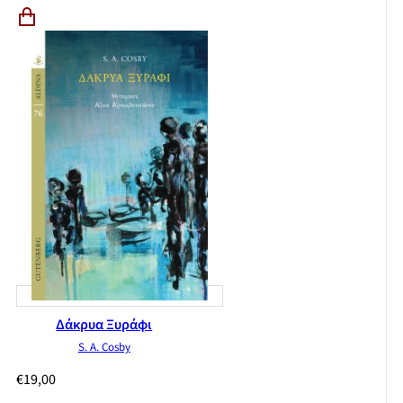
Δάκρυα Ξυράφι
S. A. Cosby
€
19,00