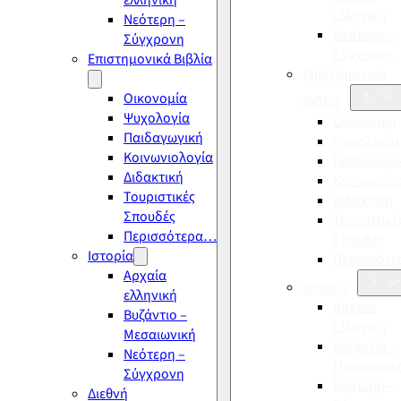
ελληνική
ελληνική
Νεότερη –
Νεότερη –
Σύγχρονη
Σύγχρονη
Επιστημονικά Βιβλία
Επιστημονικά
Οικονομία
Βιβλία
Ψυχολογία
Οικονομία
Παιδαγωγική
Ψυχολογία
Κοινωνιολογία
Παιδαγωγι
Διδακτική
Κοινωνιολ
Τουριστικές
Διδακτική
Σπουδές
Τουριστικέ
Περισσότερα…
Σπουδές
Ιστορία
Περισσότ
Αρχαία
Ιστορία
ελληνική
Αρχαία
Βυζάντιο –
ελληνική
Μεσαιωνική
Βυζάντιο –
Νεότερη –
Μεσαιωνικ
Σύγχρονη
Νεότερη –
Διεθνή