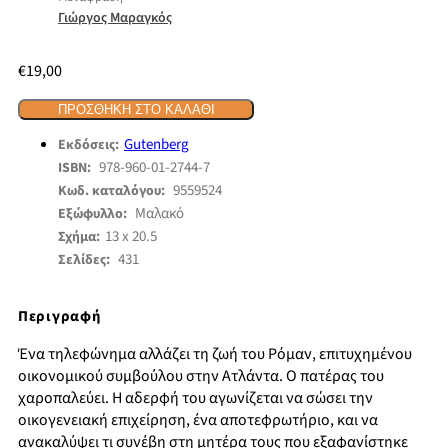
Γιώργος Μαραγκός
€
19,00
ΠΡΟΣΘΉΚΗ ΣΤΟ ΚΑΛΆΘΙ
Gutenberg
Εκδόσεις:
978-960-01-2744-7
ISBN:
9559524
Κωδ. καταλόγου:
Μαλακό
Εξώφυλλο:
13 x 20.5
Σχήμα:
431
Σελίδες:
Περιγραφή
Ένα τηλεφώνημα αλλάζει τη ζωή του Ρόμαν, επιτυχημένου
οικονομικού συμβούλου στην Ατλάντα. Ο πατέρας του
χαροπαλεύει. Η αδερφή του αγωνίζεται να σώσει την
οικογενειακή επιχείρηση, ένα αποτεφρωτήριο, και να
ανακαλύψει τι συνέβη στη μητέρα τους που εξαφανίστηκε