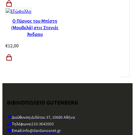
Ο Πύργος του Μπίστη
(Μουβελά) στις Στενιές
Άνδρου
€
12,00
ΒΙΒΛΙΟΠΩΛΕΙΟ GUTENBERG
Διεύθυνση:
Διδότου 37, 10680 Αθήνα
Τηλέφωνο:
210-3642003
Email:
info@dardanosnet.gr