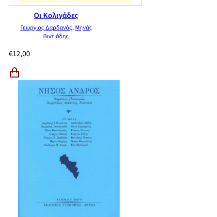
Οι Κολιγάδες
Γεώργιος Δαρδανός
,
Μηνάς
Βιντιάδης
€
12,00