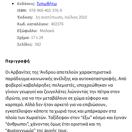
Τυπωθήτω
Εκδόσεις:
978-960-402-376-9
ISBN:
1η ανατύπωση, Ιούλιος 2010
Έκδοση:
402376
Κωδ. καταλόγου:
Μαλακό
Εξώφυλλο:
17 x 24
Σχήμα:
582
Σελίδες:
Περιγραφή
Οι Αρβανίτες της ‘Ανδρου αποτελούν χαρακτηριστικό
παράδειγμα κοινωνικής ανέλιξης και αυτοκαταστροφής. Από
φοβεροί καβαλάρηδες-πολεμιστές, υποχρεώθηκαν να
γίνουν γεωργοί και ζευγολάτες λιώνοντας την πέτρα στον
ιδρώτα, για να την μεταβάλουν σε χώμα εύφορο και
καρπερό. Αλλά δεν ήταν αρκετό για να επιβιώσουν,
εγκατέλειψαν κάποτε τα χωριά τους και μπάρκαραν στα
πλοία των Χωραϊτών. Ταξίδεψαν στον “έξω” κόσμο και έγιναν
“άνθρωποι”, χάνοντας όμως έτσι οριστικά και τη
“φυσιογνωμία” της ψυχής τους.