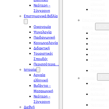
ελληνική
ελληνική
Νεότερη –
Νεότερη –
Σύγχρονη
Σύγχρονη
Επιστημονικά Βιβλία
Επιστημονικά
Οικονομία
Βιβλία
Ψυχολογία
Οικονομία
Παιδαγωγική
Ψυχολογία
Κοινωνιολογία
Παιδαγωγι
Διδακτική
Κοινωνιολ
Τουριστικές
Διδακτική
Σπουδές
Τουριστικέ
Περισσότερα…
Σπουδές
Ιστορία
Περισσότ
Αρχαία
Ιστορία
ελληνική
Αρχαία
Βυζάντιο –
ελληνική
Μεσαιωνική
Βυζάντιο –
Νεότερη –
Μεσαιωνικ
Σύγχρονη
Νεότερη –
Διεθνή