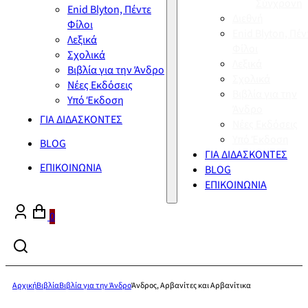
Σύγχρονη
Enid Blyton, Πέντε
Διεθνή
Φίλοι
Enid Blyton, Πέν
Λεξικά
Φίλοι
Σχολικά
Λεξικά
Βιβλία για την Άνδρο
Σχολικά
Νέες Εκδόσεις
Βιβλία για την
Υπό Έκδοση
Άνδρο
ΓΙΑ ΔΙΔΑΣΚΟΝΤΕΣ
Νέες Εκδόσεις
Υπό Έκδοση
BLOG
ΓΙΑ ΔΙΔΑΣΚΟΝΤΕΣ
ΕΠΙΚΟΙΝΩΝΙΑ
BLOG
ΕΠΙΚΟΙΝΩΝΙΑ
0
Αρχική
Βιβλία
Βιβλία για την Άνδρο
Άνδρος, Αρβανίτες και Αρβανίτικα