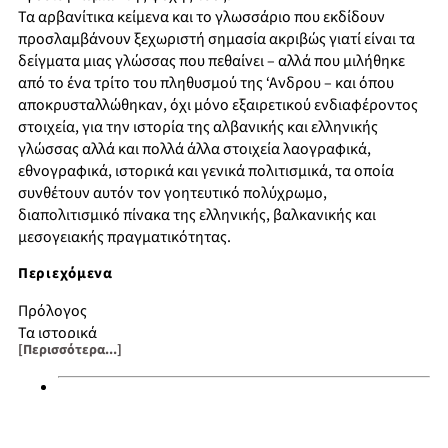
Τα αρβανίτικα κείμενα και το γλωσσάριο που εκδίδουν
προσλαμβάνουν ξεχωριστή σημασία ακριβώς γιατί είναι τα
δείγματα μιας γλώσσας που πεθαίνει – αλλά που μιλήθηκε
από το ένα τρίτο του πληθυσμού της ‘Ανδρου – και όπου
αποκρυσταλλώθηκαν, όχι μόνο εξαιρετικού ενδιαφέροντος
στοιχεία, για την ιστορία της αλβανικής και ελληνικής
γλώσσας αλλά και πολλά άλλα στοιχεία λαογραφικά,
εθνογραφικά, ιστορικά και γενικά πολιτισμικά, τα οποία
συνθέτουν αυτόν τον γοητευτικό πολύχρωμο,
διαπολιτισμικό πίνακα της ελληνικής, βαλκανικής και
μεσογειακής πραγματικότητας.
Περιεχόμενα
Πρόλογος
Τα ιστορικά
[Περισσότερα...]
Τα γλωσσικά
Αρβανίτικα κείμενα και τραγούδια της ‘Ανδρου
Αρβανίτικο γλωσσάριο της ‘Ανδρου
Αλβανοί της ‘Ανδρου στην Contessa Entellina της Δυτικής
Σικελίας