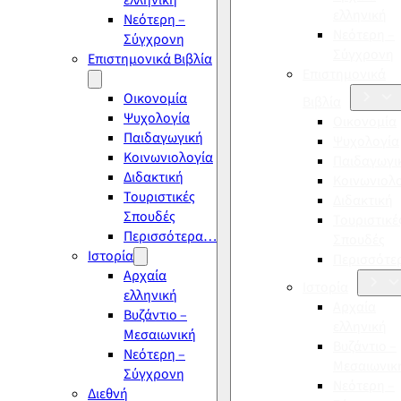
ελληνική
ελληνική
Νεότερη –
Νεότερη –
Σύγχρονη
Σύγχρονη
Επιστημονικά Βιβλία
Επιστημονικά
Οικονομία
Βιβλία
Ψυχολογία
Οικονομία
Παιδαγωγική
Ψυχολογία
Κοινωνιολογία
Παιδαγωγι
Διδακτική
Κοινωνιολ
Τουριστικές
Διδακτική
Σπουδές
Τουριστικέ
Περισσότερα…
Σπουδές
Ιστορία
Περισσότ
Αρχαία
Ιστορία
ελληνική
Αρχαία
Βυζάντιο –
ελληνική
Μεσαιωνική
Βυζάντιο –
Νεότερη –
Μεσαιωνικ
Σύγχρονη
Νεότερη –
Διεθνή