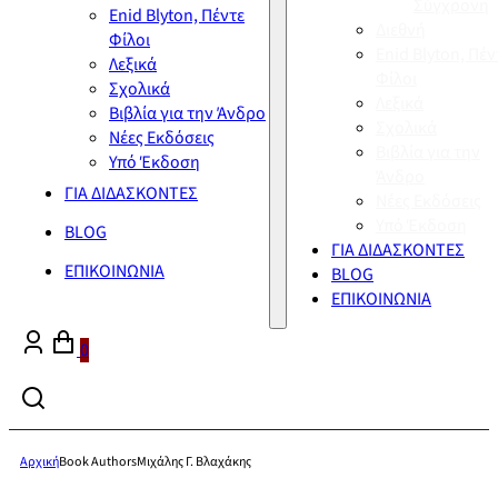
Σύγχρονη
Enid Blyton, Πέντε
Διεθνή
Φίλοι
Enid Blyton, Πέν
Λεξικά
Φίλοι
Σχολικά
Λεξικά
Βιβλία για την Άνδρο
Σχολικά
Νέες Εκδόσεις
Βιβλία για την
Υπό Έκδοση
Άνδρο
ΓΙΑ ΔΙΔΑΣΚΟΝΤΕΣ
Νέες Εκδόσεις
Υπό Έκδοση
BLOG
ΓΙΑ ΔΙΔΑΣΚΟΝΤΕΣ
ΕΠΙΚΟΙΝΩΝΙΑ
BLOG
ΕΠΙΚΟΙΝΩΝΙΑ
0
Αρχική
Book Authors
Μιχάλης Γ. Βλαχάκης