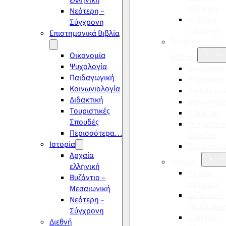
ελληνική
ελληνική
Νεότερη –
Νεότερη –
Σύγχρονη
Σύγχρονη
Επιστημονικά Βιβλία
Επιστημονικά
Οικονομία
Βιβλία
Ψυχολογία
Οικονομία
Παιδαγωγική
Ψυχολογία
Κοινωνιολογία
Παιδαγωγι
Διδακτική
Κοινωνιολ
Τουριστικές
Διδακτική
Σπουδές
Τουριστικέ
Περισσότερα…
Σπουδές
Ιστορία
Περισσότ
Αρχαία
Ιστορία
ελληνική
Αρχαία
Βυζάντιο –
ελληνική
Μεσαιωνική
Βυζάντιο –
Νεότερη –
Μεσαιωνικ
Σύγχρονη
Νεότερη –
Διεθνή