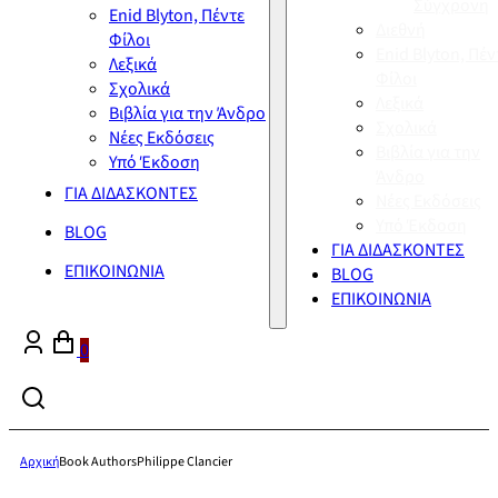
Σύγχρονη
Enid Blyton, Πέντε
Διεθνή
Φίλοι
Enid Blyton, Πέν
Λεξικά
Φίλοι
Σχολικά
Λεξικά
Βιβλία για την Άνδρο
Σχολικά
Νέες Εκδόσεις
Βιβλία για την
Υπό Έκδοση
Άνδρο
ΓΙΑ ΔΙΔΑΣΚΟΝΤΕΣ
Νέες Εκδόσεις
Υπό Έκδοση
BLOG
ΓΙΑ ΔΙΔΑΣΚΟΝΤΕΣ
ΕΠΙΚΟΙΝΩΝΙΑ
BLOG
ΕΠΙΚΟΙΝΩΝΙΑ
0
Αρχική
Book Authors
Philippe Clancier