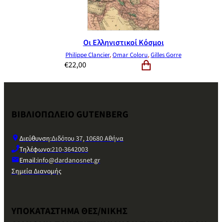
Οι Ελληνιστικοί Κόσμοι
Philippe Clancier
,
Omar Coloru
,
Gilles Gorre
€
22,00
ΒΙΒΛΙΟΠΩΛΕΙΟ GUTENBERG
Διεύθυνση:
Διδότου 37, 10680 Αθήνα
Τηλέφωνο:
210-3642003
Email:
info@dardanosnet.gr
Σημεία Διανομής
ΥΠΟΚΑΤΑΣΤΗΜΑ ΘΕΣ/ΝΙΚΗΣ