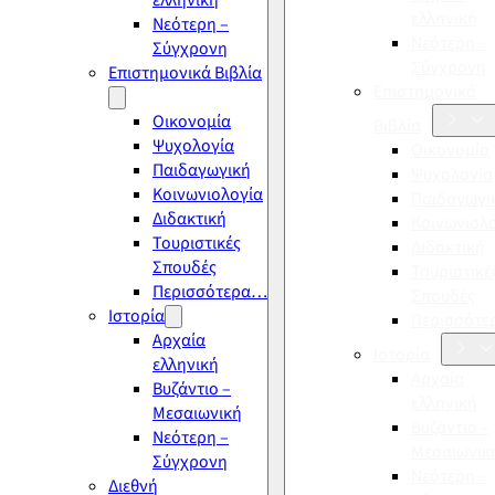
ελληνική
ελληνική
Νεότερη –
Νεότερη –
Σύγχρονη
Σύγχρονη
Επιστημονικά Βιβλία
Επιστημονικά
Οικονομία
Βιβλία
Ψυχολογία
Οικονομία
Παιδαγωγική
Ψυχολογία
Κοινωνιολογία
Παιδαγωγι
Διδακτική
Κοινωνιολ
Τουριστικές
Διδακτική
Σπουδές
Τουριστικέ
Περισσότερα…
Σπουδές
Ιστορία
Περισσότ
Αρχαία
Ιστορία
ελληνική
Αρχαία
Βυζάντιο –
ελληνική
Μεσαιωνική
Βυζάντιο –
Νεότερη –
Μεσαιωνικ
Σύγχρονη
Νεότερη –
Διεθνή