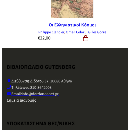
Οι Ελληνιστικοί Κόσμοι
Philippe Clancier
,
Omar Coloru
,
Gilles Gorre
€
22,00
ΒΙΒΛΙΟΠΩΛΕΙΟ GUTENBERG
Διεύθυνση:
Διδότου 37, 10680 Αθήνα
Τηλέφωνο:
210-3642003
Email:
info@dardanosnet.gr
Σημεία Διανομής
ΥΠΟΚΑΤΑΣΤΗΜΑ ΘΕΣ/ΝΙΚΗΣ