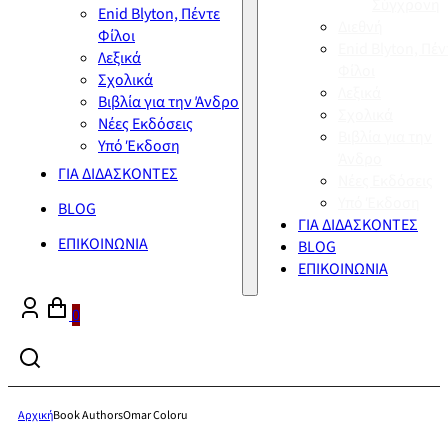
Σύγχρονη
Enid Blyton, Πέντε
Διεθνή
Φίλοι
Enid Blyton, Πέν
Λεξικά
Φίλοι
Σχολικά
Λεξικά
Βιβλία για την Άνδρο
Σχολικά
Νέες Εκδόσεις
Βιβλία για την
Υπό Έκδοση
Άνδρο
ΓΙΑ ΔΙΔΑΣΚΟΝΤΕΣ
Νέες Εκδόσεις
Υπό Έκδοση
BLOG
ΓΙΑ ΔΙΔΑΣΚΟΝΤΕΣ
ΕΠΙΚΟΙΝΩΝΙΑ
BLOG
ΕΠΙΚΟΙΝΩΝΙΑ
0
Αρχική
Book Authors
Omar Coloru