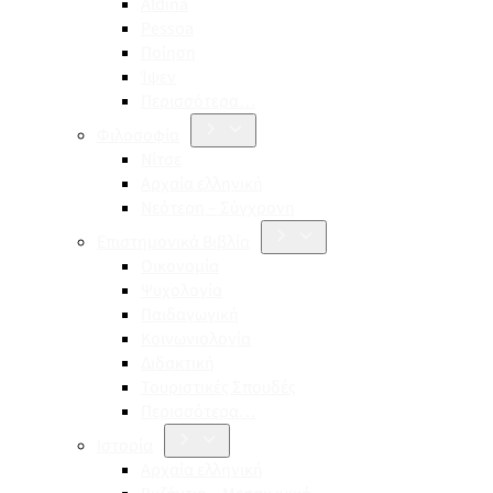
Aldina
Pessoa
Ποίηση
Ίψεν
Περισσότερα…
Φιλοσοφία
Νίτσε
Αρχαία ελληνική
Νεότερη – Σύγχρονη
Επιστημονικά Βιβλία
Οικονομία
Ψυχολογία
Παιδαγωγική
Κοινωνιολογία
Διδακτική
Τουριστικές Σπουδές
Περισσότερα…
Ιστορία
Αρχαία ελληνική