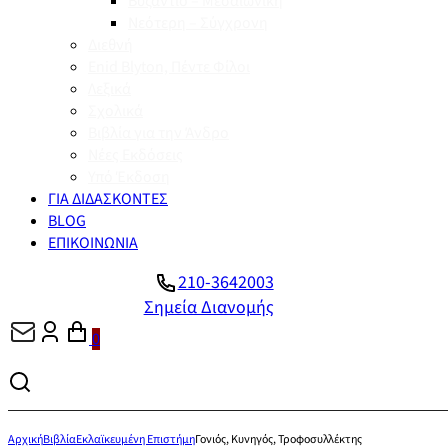
Βυζάντιο – Μεσαιωνική
Νεότερη – Σύγχρονη
Διεθνή
Enid Blyton, Πέντε Φίλοι
Λεξικά
Σχολικά
Βιβλία για την Άνδρο
Νέες Εκδόσεις
Υπό Έκδοση
ΓΙΑ ΔΙΔΑΣΚΟΝΤΕΣ
BLOG
ΕΠΙΚΟΙΝΩΝΙΑ
210-3642003
Σημεία Διανομής
0
Αρχική
Βιβλία
Εκλαϊκευμένη Επιστήμη
Γονιός, Κυνηγός, Τροφοσυλλέκτης