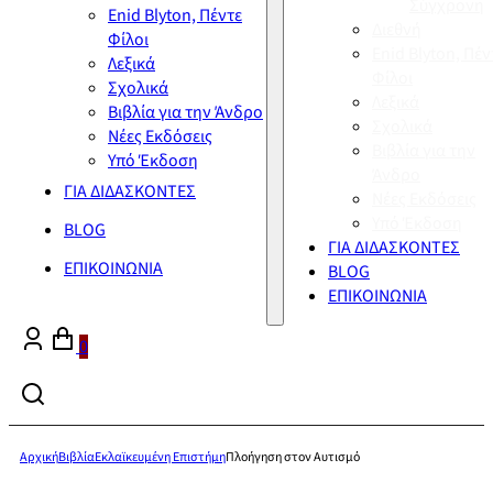
Σύγχρονη
Enid Blyton, Πέντε
Διεθνή
Φίλοι
Enid Blyton, Πέν
Λεξικά
Φίλοι
Σχολικά
Λεξικά
Βιβλία για την Άνδρο
Σχολικά
Νέες Εκδόσεις
Βιβλία για την
Υπό Έκδοση
Άνδρο
ΓΙΑ ΔΙΔΑΣΚΟΝΤΕΣ
Νέες Εκδόσεις
Υπό Έκδοση
BLOG
ΓΙΑ ΔΙΔΑΣΚΟΝΤΕΣ
ΕΠΙΚΟΙΝΩΝΙΑ
BLOG
ΕΠΙΚΟΙΝΩΝΙΑ
0
Αρχική
Βιβλία
Εκλαϊκευμένη Επιστήμη
Πλοήγηση στον Αυτισμό