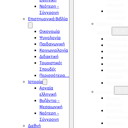
ελληνική
ελληνική
Νεότερη –
Νεότερη –
Σύγχρονη
Σύγχρονη
Επιστημονικά Βιβλία
Επιστημονικά
Οικονομία
Βιβλία
Ψυχολογία
Οικονομία
Παιδαγωγική
Ψυχολογία
Κοινωνιολογία
Παιδαγωγι
Διδακτική
Κοινωνιολ
Τουριστικές
Διδακτική
Σπουδές
Τουριστικέ
Περισσότερα…
Σπουδές
Ιστορία
Περισσότ
Αρχαία
Ιστορία
ελληνική
Αρχαία
Βυζάντιο –
ελληνική
Μεσαιωνική
Βυζάντιο –
Νεότερη –
Μεσαιωνικ
Σύγχρονη
Νεότερη –
Διεθνή