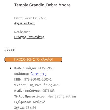
Temple Grandin
Debra Moore
,
Επιστημονική Επιμέλεια
Αγγελική Γενά
Μετάφραση
Γιώργος Τσακονίτης
€
22,00
ΠΡΟΣΘΉΚΗ ΣΤΟ ΚΑΛΆΘΙ
143552958
Κωδ. Ευδόξου:
Gutenberg
Εκδόσεις:
978-960-01-2605-1
ISBN:
1η, Ιανουάριος 2025
Έκδοση:
9571183
Κωδ. καταλόγου:
Navigating autism
Τίτλος Πρωτοτύπου:
Μαλακό
Εξώφυλλο:
17 x 24
Σχήμα: