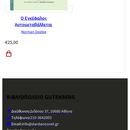
Ο Εγκέφαλος
Αυτομεταβάλλεται
Norman Doidge
€
25,00
ΒΙΒΛΙΟΠΩΛΕΙΟ GUTENBERG
Διεύθυνση:
Διδότου 37, 10680 Αθήνα
Τηλέφωνο:
210-3642003
Email:
info@dardanosnet.gr