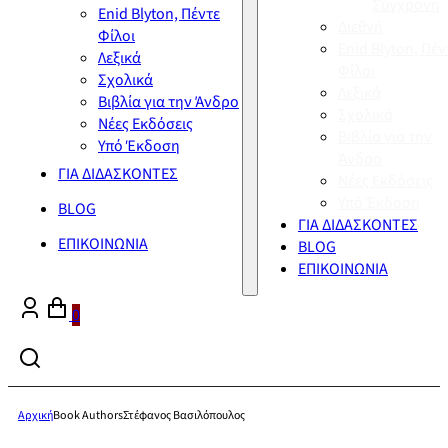
Σύγχρονη
Enid Blyton, Πέντε
Διεθνή
Φίλοι
Enid Blyton, Πέν
Λεξικά
Φίλοι
Σχολικά
Λεξικά
Βιβλία για την Άνδρο
Σχολικά
Νέες Εκδόσεις
Βιβλία για την
Υπό Έκδοση
Άνδρο
ΓΙΑ ΔΙΔΑΣΚΟΝΤΕΣ
Νέες Εκδόσεις
Υπό Έκδοση
BLOG
ΓΙΑ ΔΙΔΑΣΚΟΝΤΕΣ
ΕΠΙΚΟΙΝΩΝΙΑ
BLOG
ΕΠΙΚΟΙΝΩΝΙΑ
0
Αρχική
Book Authors
Στέφανος Βασιλόπουλος