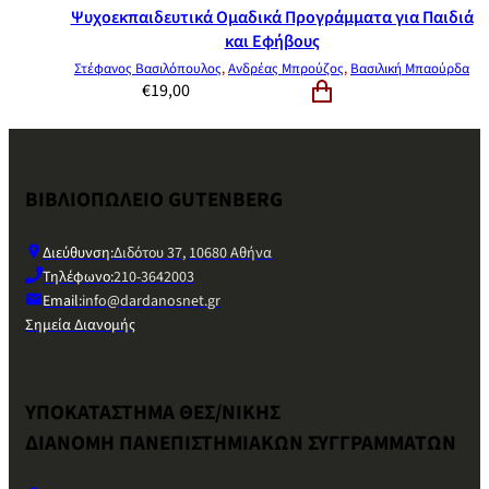
Ψυχοεκπαιδευτικά Ομαδικά Προγράμματα για Παιδιά
και Εφήβους
Στέφανος Βασιλόπουλος
,
Ανδρέας Μπρούζος
,
Βασιλική Μπαούρδα
€
19,00
ΒΙΒΛΙΟΠΩΛΕΙΟ GUTENBERG
Διεύθυνση:
Διδότου 37, 10680 Αθήνα
Τηλέφωνο:
210-3642003
Email:
info@dardanosnet.gr
Σημεία Διανομής
ΥΠΟΚΑΤΑΣΤΗΜΑ ΘΕΣ/ΝΙΚΗΣ
ΔΙΑΝΟΜΗ ΠΑΝΕΠΙΣΤΗΜΙΑΚΩΝ ΣΥΓΓΡΑΜΜΑΤΩΝ