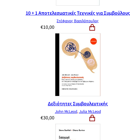
10 + 1 Αποτελεσματικές Τεχνικές για Συμβούλους
Στέφανος Βασιλόπουλος
€
10,00
Δεξιότητες Συμβουλευτικής
John McLeod
,
Julia McLeod
€
30,00