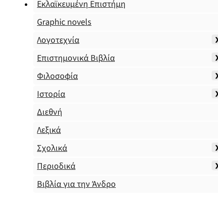
Εκλαϊκευμένη Επιστήμη
Graphic novels
Λογοτεχνία
Επιστημονικά Βιβλία
Φιλοσοφία
Ιστορία
Διεθνή
Λεξικά
Σχολικά
Περιοδικά
Βιβλία για την Άνδρο