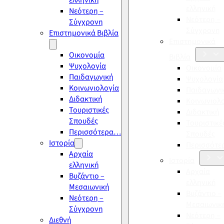
ελληνική
ελληνική
Νεότερη –
Νεότερη –
Σύγχρονη
Σύγχρονη
Επιστημονικά Βιβλία
Επιστημονικά
Οικονομία
Βιβλία
Ψυχολογία
Οικονομία
Παιδαγωγική
Ψυχολογία
Κοινωνιολογία
Παιδαγωγι
Διδακτική
Κοινωνιολ
Τουριστικές
Διδακτική
Σπουδές
Τουριστικέ
Περισσότερα…
Σπουδές
Ιστορία
Περισσότ
Αρχαία
Ιστορία
ελληνική
Αρχαία
Βυζάντιο –
ελληνική
Μεσαιωνική
Βυζάντιο –
Νεότερη –
Μεσαιωνικ
Σύγχρονη
Νεότερη –
Διεθνή