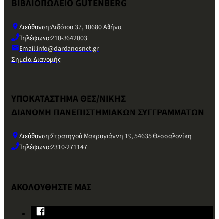
ΒΙΒΛΙΟΠΩΛΕΙΟ GUTENBERG
Διεύθυνση:
Διδότου 37, 10680 Αθήνα
Τηλέφωνο:
210-3642003
Email:
info@dardanosnet.gr
Σημεία Διανομής
ΥΠΟΚΑΤΑΣΤΗΜΑ ΘΕΣ/ΝΙΚΗΣ
ΔΙΑΝΟΜΗ ΠΑΝΕΠΙΣΤΗΜΙΑΚΩΝ ΣΥΓΓΡΑΜΜΑΤΩΝ
Διεύθυνση:
Στρατηγού Μακρυγιάννη 19, 54635 Θεσσαλονίκη
Τηλέφωνο:
2310-271147
ΑΚΟΛΟΥΘΗΣΤΕ ΜΑΣ