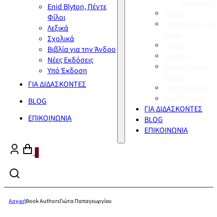
Σύγχρονη
Enid Blyton, Πέντε
Διεθνή
Φίλοι
Enid Blyton, Πέν
Λεξικά
Φίλοι
Σχολικά
Λεξικά
Βιβλία για την Άνδρο
Σχολικά
Νέες Εκδόσεις
Βιβλία για την
Υπό Έκδοση
Άνδρο
ΓΙΑ ΔΙΔΑΣΚΟΝΤΕΣ
Νέες Εκδόσεις
Υπό Έκδοση
BLOG
ΓΙΑ ΔΙΔΑΣΚΟΝΤΕΣ
ΕΠΙΚΟΙΝΩΝΙΑ
BLOG
ΕΠΙΚΟΙΝΩΝΙΑ
0
Αρχική
Book Authors
Γιώτα Παπαγεωργίου