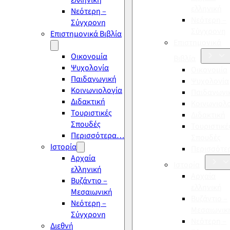
ελληνική
ελληνική
Νεότερη –
Νεότερη –
Σύγχρονη
Σύγχρονη
Επιστημονικά Βιβλία
Επιστημονικά
Οικονομία
Βιβλία
Ψυχολογία
Οικονομία
Παιδαγωγική
Ψυχολογία
Κοινωνιολογία
Παιδαγωγι
Διδακτική
Κοινωνιολ
Τουριστικές
Διδακτική
Σπουδές
Τουριστικέ
Περισσότερα…
Σπουδές
Ιστορία
Περισσότ
Αρχαία
Ιστορία
ελληνική
Αρχαία
Βυζάντιο –
ελληνική
Μεσαιωνική
Βυζάντιο –
Νεότερη –
Μεσαιωνικ
Σύγχρονη
Νεότερη –
Διεθνή