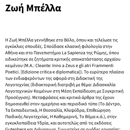
Ζωή Μπέλλα
Η Ζωή Μπέλλα γεννήθηκε στο Βόλο, όπου και τελείωσε τις
εγκύκλιες σπουδές. Σπούδασε κλασική φιλολογία στην
Αθήνα και στο Πανεπιστήμιο La Sapienza της Ρώμης, όπου
ειδικεύτηκε σε ζητήματα κριτικής αποκατάστασης αρχαίου
κειμένου (M.A.: Cleante: Inno a Zeus e gli atri Frammenti
Poetici. [Edizione critica e diplomatica]). Το ευρύτερο πλαίσιο
των ενδιαφερόντων της αφορά στη Διδακτική της
Λογοτεχνίας (διδακτορική διατριβή με θέμα: Διδασκαλία
Λογοτεχνικών Κειμένων στη Μέση Εκπαίδευση με Συγκριτική
Προσέγγιση). Μεταφράσεις και κριτικά άρθρα της έχουν
δημοσιευθεί στον ημερήσιο και περιοδικό τύπο (Το Δέντρο,
Τα Εκπαιδευτικά, Η Θεσσαλία, Κλεψύδρα, Επιθεώρηση
Παιδικής Λογοτεχνίας, Η Καθημερινή, Το Βήμα κ.ά.), στην
εγκυκλοπαίδεια Υδρία, και αυτοτελώς από τις εκδόσεις
Gutenberg και Διάγραμμα. Συμμετείχε σε ομάδες εργασίας: