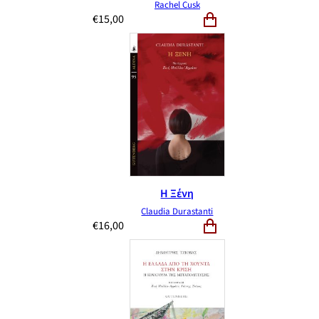
Rachel Cusk
€
15,00
Η Ξένη
Claudia Durastanti
€
16,00