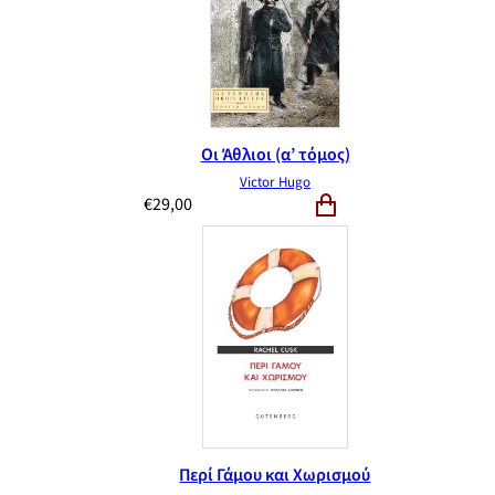
Οι Άθλιοι (α’ τόμος)
Victor Hugo
€
29,00
Περί Γάμου και Χωρισμού