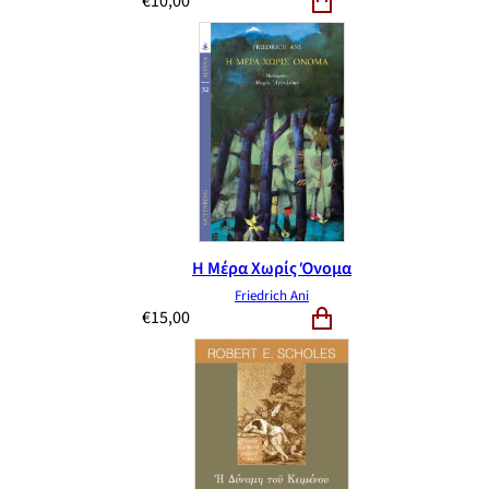
€
10,00
Η Μέρα Χωρίς Όνομα
Friedrich Ani
€
15,00