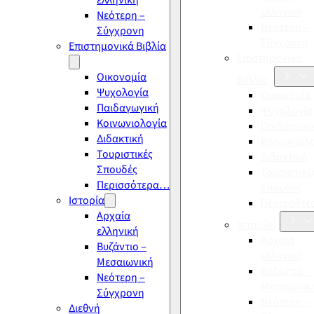
ελληνική
ελληνική
Νεότερη –
Νεότερη –
Σύγχρονη
Σύγχρονη
Επιστημονικά Βιβλία
Επιστημονικά
Οικονομία
Βιβλία
Ψυχολογία
Οικονομία
Παιδαγωγική
Ψυχολογία
Κοινωνιολογία
Παιδαγωγι
Διδακτική
Κοινωνιολ
Τουριστικές
Διδακτική
Σπουδές
Τουριστικέ
Περισσότερα…
Σπουδές
Ιστορία
Περισσότ
Αρχαία
Ιστορία
ελληνική
Αρχαία
Βυζάντιο –
ελληνική
Μεσαιωνική
Βυζάντιο –
Νεότερη –
Μεσαιωνικ
Σύγχρονη
Νεότερη –
Διεθνή