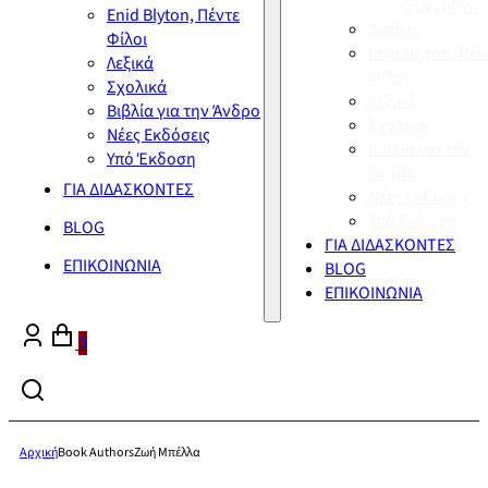
Σύγχρονη
Enid Blyton, Πέντε
Διεθνή
Φίλοι
Enid Blyton, Πέν
Λεξικά
Φίλοι
Σχολικά
Λεξικά
Βιβλία για την Άνδρο
Σχολικά
Νέες Εκδόσεις
Βιβλία για την
Υπό Έκδοση
Άνδρο
ΓΙΑ ΔΙΔΑΣΚΟΝΤΕΣ
Νέες Εκδόσεις
Υπό Έκδοση
BLOG
ΓΙΑ ΔΙΔΑΣΚΟΝΤΕΣ
ΕΠΙΚΟΙΝΩΝΙΑ
BLOG
ΕΠΙΚΟΙΝΩΝΙΑ
0
Αρχική
Book Authors
Ζωή Μπέλλα