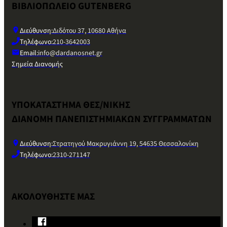
ΒΙΒΛΙΟΠΩΛΕΙΟ GUTENBERG
Διεύθυνση:
Διδότου 37, 10680 Αθήνα
Τηλέφωνο:
210-3642003
Email:
info@dardanosnet.gr
Σημεία Διανομής
ΥΠΟΚΑΤΑΣΤΗΜΑ ΘΕΣ/ΝΙΚΗΣ
ΔΙΑΝΟΜΗ ΠΑΝΕΠΙΣΤΗΜΙΑΚΩΝ ΣΥΓΓΡΑΜΜΑΤΩΝ
Διεύθυνση:
Στρατηγού Μακρυγιάννη 19, 54635 Θεσσαλονίκη
Τηλέφωνο:
2310-271147
ΑΚΟΛΟΥΘΗΣΤΕ ΜΑΣ