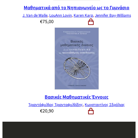
Μαθηματικά από το Νηπιαγωγείο ως το Γυμνάσιο
J. Van de Walle
,
LouAnn Lovin
,
Karen Karp
,
Jennifer Bay-Williams
€
75,00
Βασικές Μαθηματικές Έννοιες
Τριαντάφυλλος Τριανταφυλλίδης
,
Κωνσταντίνος Σδρόλιας
€
20,90