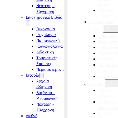
ελληνική
ελληνική
Νεότερη –
Νεότερη –
Σύγχρονη
Σύγχρονη
Επιστημονικά Βιβλία
Επιστημονικά
Οικονομία
Βιβλία
Ψυχολογία
Οικονομία
Παιδαγωγική
Ψυχολογία
Κοινωνιολογία
Παιδαγωγι
Διδακτική
Κοινωνιολ
Τουριστικές
Διδακτική
Σπουδές
Τουριστικέ
Περισσότερα…
Σπουδές
Ιστορία
Περισσότ
Αρχαία
Ιστορία
ελληνική
Αρχαία
Βυζάντιο –
ελληνική
Μεσαιωνική
Βυζάντιο –
Νεότερη –
Μεσαιωνικ
Σύγχρονη
Νεότερη –
Διεθνή