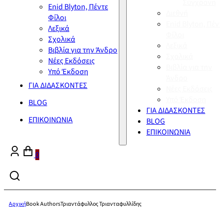
Σύγχρονη
Enid Blyton, Πέντε
Διεθνή
Φίλοι
Enid Blyton, Πέν
Λεξικά
Φίλοι
Σχολικά
Λεξικά
Βιβλία για την Άνδρο
Σχολικά
Νέες Εκδόσεις
Βιβλία για την
Υπό Έκδοση
Άνδρο
ΓΙΑ ΔΙΔΑΣΚΟΝΤΕΣ
Νέες Εκδόσεις
Υπό Έκδοση
BLOG
ΓΙΑ ΔΙΔΑΣΚΟΝΤΕΣ
ΕΠΙΚΟΙΝΩΝΙΑ
BLOG
ΕΠΙΚΟΙΝΩΝΙΑ
0
Αρχική
Book Authors
Τριαντάφυλλος Τριανταφυλλίδης