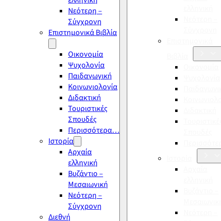
ελληνική
ελληνική
Νεότερη –
Νεότερη –
Σύγχρονη
Σύγχρονη
Επιστημονικά Βιβλία
Επιστημονικά
Οικονομία
Βιβλία
Ψυχολογία
Οικονομία
Παιδαγωγική
Ψυχολογία
Κοινωνιολογία
Παιδαγωγι
Διδακτική
Κοινωνιολ
Τουριστικές
Διδακτική
Σπουδές
Τουριστικέ
Περισσότερα…
Σπουδές
Ιστορία
Περισσότ
Αρχαία
Ιστορία
ελληνική
Αρχαία
Βυζάντιο –
ελληνική
Μεσαιωνική
Βυζάντιο –
Νεότερη –
Μεσαιωνικ
Σύγχρονη
Νεότερη –
Διεθνή