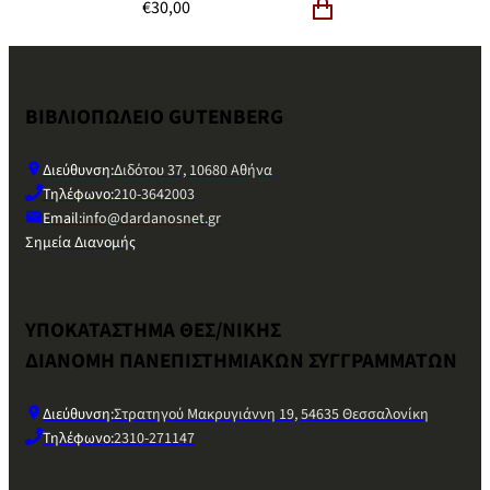
€
30,00
ΒΙΒΛΙΟΠΩΛΕΙΟ GUTENBERG
Διεύθυνση:
Διδότου 37, 10680 Αθήνα
Τηλέφωνο:
210-3642003
Email:
info@dardanosnet.gr
Σημεία Διανομής
ΥΠΟΚΑΤΑΣΤΗΜΑ ΘΕΣ/ΝΙΚΗΣ
ΔΙΑΝΟΜΗ ΠΑΝΕΠΙΣΤΗΜΙΑΚΩΝ ΣΥΓΓΡΑΜΜΑΤΩΝ
Διεύθυνση:
Στρατηγού Μακρυγιάννη 19, 54635 Θεσσαλονίκη
Τηλέφωνο:
2310-271147