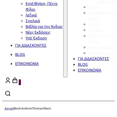
Σύγχρονη
Enid Blyton, Πέντε
Διεθνή
Φίλοι
Enid Blyton, Πέν
Λεξικά
Φίλοι
Σχολικά
Λεξικά
Βιβλία για την Άνδρο
Σχολικά
Νέες Εκδόσεις
Βιβλία για την
Υπό Έκδοση
Άνδρο
ΓΙΑ ΔΙΔΑΣΚΟΝΤΕΣ
Νέες Εκδόσεις
Υπό Έκδοση
BLOG
ΓΙΑ ΔΙΔΑΣΚΟΝΤΕΣ
ΕΠΙΚΟΙΝΩΝΙΑ
BLOG
ΕΠΙΚΟΙΝΩΝΙΑ
0
Αρχική
Book Authors
Thomas Mann