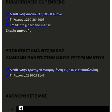
ΒΙΒΛΙΟΠΩΛΕΙΟ GUTENBERG
Διεύθυνση:
Διδότου 37, 10680 Αθήνα
Τηλέφωνο:
210-3642003
Email:
info@dardanosnet.gr
Σημεία Διανομής
ΥΠΟΚΑΤΑΣΤΗΜΑ ΘΕΣ/ΝΙΚΗΣ
ΔΙΑΝΟΜΗ ΠΑΝΕΠΙΣΤΗΜΙΑΚΩΝ ΣΥΓΓΡΑΜΜΑΤΩΝ
Διεύθυνση:
Στρατηγού Μακρυγιάννη 19, 54635 Θεσσαλονίκη
Τηλέφωνο:
2310-271147
ΑΚΟΛΟΥΘΗΣΤΕ ΜΑΣ