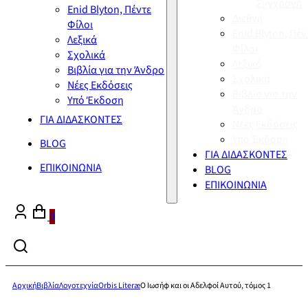
Σύγχρονη
Enid Blyton, Πέντε
Διεθνή
Φίλοι
Enid Blyton, Πέν
Λεξικά
Φίλοι
Σχολικά
Λεξικά
Βιβλία για την Άνδρο
Σχολικά
Νέες Εκδόσεις
Βιβλία για την
Υπό Έκδοση
Άνδρο
ΓΙΑ ΔΙΔΑΣΚΟΝΤΕΣ
Νέες Εκδόσεις
Υπό Έκδοση
BLOG
ΓΙΑ ΔΙΔΑΣΚΟΝΤΕΣ
ΕΠΙΚΟΙΝΩΝΙΑ
BLOG
ΕΠΙΚΟΙΝΩΝΙΑ
0
Αρχική
Βιβλία
Λογοτεχνία
Orbis Literæ
Ο Ιωσήφ και οι Αδελφοί Αυτού, τόμος 1