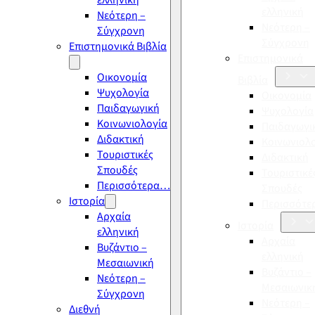
ελληνική
ελληνική
Νεότερη –
Νεότερη –
Σύγχρονη
Σύγχρονη
Επιστημονικά Βιβλία
Επιστημονικά
Οικονομία
Βιβλία
Ψυχολογία
Οικονομία
Παιδαγωγική
Ψυχολογία
Κοινωνιολογία
Παιδαγωγι
Διδακτική
Κοινωνιολ
Τουριστικές
Διδακτική
Σπουδές
Τουριστικέ
Περισσότερα…
Σπουδές
Ιστορία
Περισσότ
Αρχαία
Ιστορία
ελληνική
Αρχαία
Βυζάντιο –
ελληνική
Μεσαιωνική
Βυζάντιο –
Νεότερη –
Μεσαιωνικ
Σύγχρονη
Νεότερη –
Διεθνή