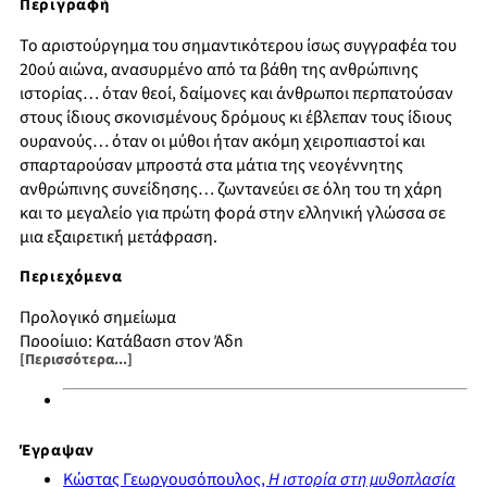
Περιγραφή
Το αριστούργημα του σημαντικότερου ίσως συγγραφέα του
20ού αιώνα, ανασυρμένο από τα βάθη της ανθρώπινης
ιστορίας… όταν θεοί, δαίμονες και άνθρωποι περπατούσαν
στους ίδιους σκονισμένους δρόμους κι έβλεπαν τους ίδιους
ουρανούς… όταν οι μύθοι ήταν ακόμη χειροπιαστοί και
σπαρταρούσαν μπροστά στα μάτια της νεογέννητης
ανθρώπινης συνείδησης… ζωντανεύει σε όλη του τη χάρη
και το μεγαλείο για πρώτη φορά στην ελληνική γλώσσα σε
μια εξαιρετική μετάφραση.
Περιεχόμενα
Προλογικό σημείωμα
Προοίμιο: Κατάβαση στον Άδη
[Περισσότερα...]
Στο πηγάδι
Ιακώβ και Ησαύ
Η ιστορία της Δείνας
Η φυγή
Έγραψαν
Στην υπηρεσία του Λάβαν
Κώστας Γεωργουσόπουλος,
Η ιστορία στη μυθοπλασία
Οι αδελφές