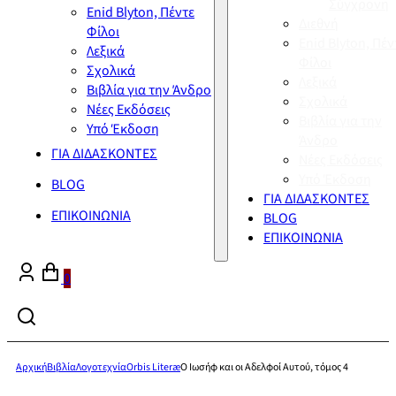
Σύγχρονη
Enid Blyton, Πέντε
Διεθνή
Φίλοι
Enid Blyton, Πέν
Λεξικά
Φίλοι
Σχολικά
Λεξικά
Βιβλία για την Άνδρο
Σχολικά
Νέες Εκδόσεις
Βιβλία για την
Υπό Έκδοση
Άνδρο
ΓΙΑ ΔΙΔΑΣΚΟΝΤΕΣ
Νέες Εκδόσεις
Υπό Έκδοση
BLOG
ΓΙΑ ΔΙΔΑΣΚΟΝΤΕΣ
ΕΠΙΚΟΙΝΩΝΙΑ
BLOG
ΕΠΙΚΟΙΝΩΝΙΑ
0
Αρχική
Βιβλία
Λογοτεχνία
Orbis Literæ
Ο Ιωσήφ και οι Αδελφοί Αυτού, τόμος 4