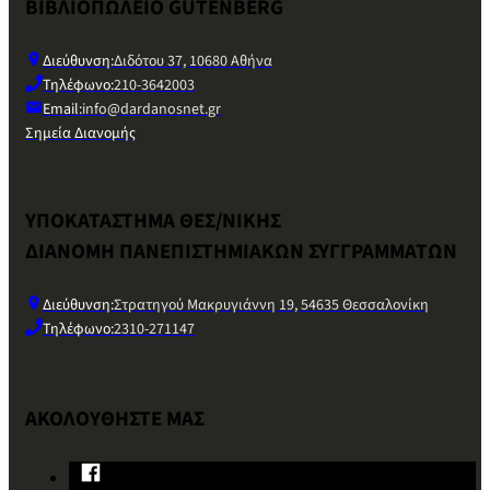
ΒΙΒΛΙΟΠΩΛΕΙΟ GUTENBERG
Διεύθυνση:
Διδότου 37, 10680 Αθήνα
Τηλέφωνο:
210-3642003
Email:
info@dardanosnet.gr
Σημεία Διανομής
ΥΠΟΚΑΤΑΣΤΗΜΑ ΘΕΣ/ΝΙΚΗΣ
ΔΙΑΝΟΜΗ ΠΑΝΕΠΙΣΤΗΜΙΑΚΩΝ ΣΥΓΓΡΑΜΜΑΤΩΝ
Διεύθυνση:
Στρατηγού Μακρυγιάννη 19, 54635 Θεσσαλονίκη
Τηλέφωνο:
2310-271147
ΑΚΟΛΟΥΘΗΣΤΕ ΜΑΣ