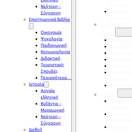
ελληνική
ελληνική
Νεότερη –
Νεότερη –
Σύγχρονη
Σύγχρονη
Επιστημονικά Βιβλία
Επιστημονικά
Οικονομία
Βιβλία
Ψυχολογία
Οικονομία
Παιδαγωγική
Ψυχολογία
Κοινωνιολογία
Παιδαγωγι
Διδακτική
Κοινωνιολ
Τουριστικές
Διδακτική
Σπουδές
Τουριστικέ
Περισσότερα…
Σπουδές
Ιστορία
Περισσότ
Αρχαία
Ιστορία
ελληνική
Αρχαία
Βυζάντιο –
ελληνική
Μεσαιωνική
Βυζάντιο –
Νεότερη –
Μεσαιωνικ
Σύγχρονη
Νεότερη –
Διεθνή