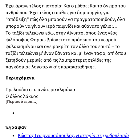
Έχει άραγε τέλος η ιστορία; Και ο μύθος; Και το όνειρο του
ανθρώπου; Έχει τέλος ο πόθος για δημιουργία, για
“απόδειξη” πώς όλα μπορούν να πραγματοποιηθούν, όλα
μπορούν να γίνουν ιερό παιχνίδι και αθάνατο γέλιο;…
Το ταξίδι τελειώνει εδώ, στην Αίγυπτο, όπου ένας νέος
φιλόσοφος Φαραώ βρίσκει στο πρόσωπο του νεαρού
φυλακισμένου και ονειροκρίτη τον άλλο του εαυτό – το
ταξίδι τελειώνει μ’ έναν θάνατο και μ’ έναν τάφο, απ’ όπου
ξεπηδούν μερικές από τις λαμπρότερες σελίδες της
παγκόσμιας λογοτεχνικής παρακαταθήκης.
Περιεχόμενα
Πρελούδιο στα ανώτερα κλιμάκια
Ο άλλος λάκκος
[Περισσότερα...]
Η κλήση
Το κρητικό περίπτερο του κήπου
Η περίοδος των αδειών
Θάμαρ
Έγραψαν
Το ιερό παιχνίδι
Κώστας Γεωργουσόπουλος,
Η ιστορία στη μυθοπλασία
Ο ξαναδοσμένος