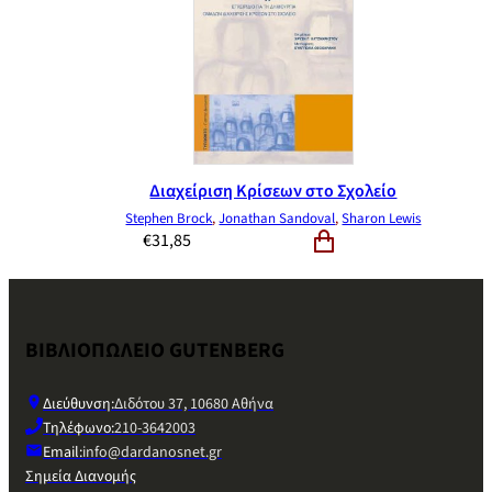
Διαχείριση Κρίσεων στο Σχολείο
Stephen Brock
,
Jonathan Sandoval
,
Sharon Lewis
€
31,85
ΒΙΒΛΙΟΠΩΛΕΙΟ GUTENBERG
Διεύθυνση:
Διδότου 37, 10680 Αθήνα
Τηλέφωνο:
210-3642003
Email:
info@dardanosnet.gr
Σημεία Διανομής