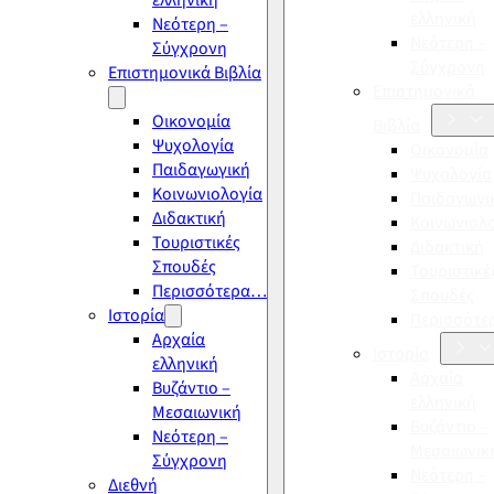
ελληνική
ελληνική
Νεότερη –
Νεότερη –
Σύγχρονη
Σύγχρονη
Επιστημονικά Βιβλία
Επιστημονικά
Οικονομία
Βιβλία
Ψυχολογία
Οικονομία
Παιδαγωγική
Ψυχολογία
Κοινωνιολογία
Παιδαγωγι
Διδακτική
Κοινωνιολ
Τουριστικές
Διδακτική
Σπουδές
Τουριστικέ
Περισσότερα…
Σπουδές
Ιστορία
Περισσότ
Αρχαία
Ιστορία
ελληνική
Αρχαία
Βυζάντιο –
ελληνική
Μεσαιωνική
Βυζάντιο –
Νεότερη –
Μεσαιωνικ
Σύγχρονη
Νεότερη –
Διεθνή