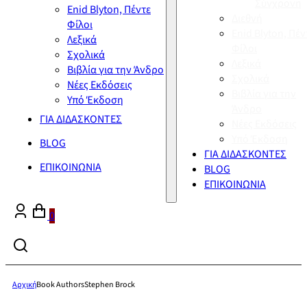
Σύγχρονη
Enid Blyton, Πέντε
Διεθνή
Φίλοι
Enid Blyton, Πέν
Λεξικά
Φίλοι
Σχολικά
Λεξικά
Βιβλία για την Άνδρο
Σχολικά
Νέες Εκδόσεις
Βιβλία για την
Υπό Έκδοση
Άνδρο
ΓΙΑ ΔΙΔΑΣΚΟΝΤΕΣ
Νέες Εκδόσεις
Υπό Έκδοση
BLOG
ΓΙΑ ΔΙΔΑΣΚΟΝΤΕΣ
ΕΠΙΚΟΙΝΩΝΙΑ
BLOG
ΕΠΙΚΟΙΝΩΝΙΑ
0
Αρχική
Book Authors
Stephen Brock