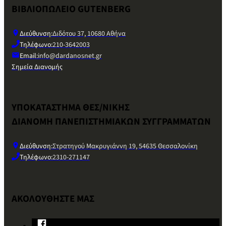
ΒΙΒΛΙΟΠΩΛΕΙΟ GUTENBERG
Διεύθυνση:
Διδότου 37, 10680 Αθήνα
Τηλέφωνο:
210-3642003
Email:
info@dardanosnet.gr
Σημεία Διανομής
ΥΠΟΚΑΤΑΣΤΗΜΑ ΘΕΣ/ΝΙΚΗΣ
ΔΙΑΝΟΜΗ ΠΑΝΕΠΙΣΤΗΜΙΑΚΩΝ ΣΥΓΓΡΑΜΜΑΤΩΝ
Διεύθυνση:
Στρατηγού Μακρυγιάννη 19, 54635 Θεσσαλονίκη
Τηλέφωνο:
2310-271147
ΑΚΟΛΟΥΘΗΣΤΕ ΜΑΣ