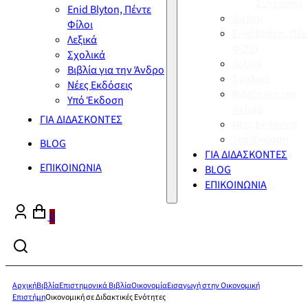
Σύγχρονη
Enid Blyton, Πέντε
Διεθνή
Φίλοι
Enid Blyton, Πέν
Λεξικά
Φίλοι
Σχολικά
Λεξικά
Βιβλία για την Άνδρο
Σχολικά
Νέες Εκδόσεις
Βιβλία για την
Υπό Έκδοση
Άνδρο
ΓΙΑ ΔΙΔΑΣΚΟΝΤΕΣ
Νέες Εκδόσεις
Υπό Έκδοση
BLOG
ΓΙΑ ΔΙΔΑΣΚΟΝΤΕΣ
ΕΠΙΚΟΙΝΩΝΙΑ
BLOG
ΕΠΙΚΟΙΝΩΝΙΑ
0
Αρχική
Βιβλία
Επιστημονικά Βιβλία
Οικονομία
Εισαγωγή στην Οικονομική
Επιστήμη
Οικονομική σε Διδακτικές Ενότητες