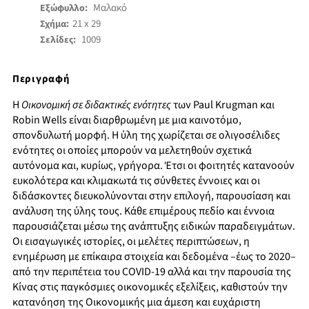
Μαλακό
Εξώφυλλο:
21 x 29
Σχήμα:
1009
Σελίδες:
Περιγραφή
Η
Οικονομική σε διδακτικές ενότητες
των Paul Krugman και
Robin Wells είναι διαρθρωμένη με μια καινοτόμο,
σπονδυλωτή μορφή. Η ύλη της χωρίζεται σε ολιγοσέλιδες
ενότητες οι οποίες μπορούν να μελετηθούν σχετικά
αυτόνομα και, κυρίως, γρήγορα. Έτσι οι φοιτητές κατανοούν
ευκολότερα και κλιμακωτά τις σύνθετες έννοιες και οι
διδάσκοντες διευκολύνονται στην επιλογή, παρουσίαση και
ανάλυση της ύλης τους. Κάθε επιμέρους πεδίο και έννοια
παρουσιάζεται μέσω της ανάπτυξης ειδικών παραδειγμάτων.
Οι εισαγωγικές ιστορίες, οι μελέτες περιπτώσεων, η
ενημέρωση με επίκαιρα στοιχεία και δεδομένα –έως το 2020–
από την περιπέτεια του COVID-19 αλλά και την παρουσία της
Κίνας στις παγκόσμιες οικονομικές εξελίξεις, καθιστούν την
κατανόηση της Οικονομικής μια άμεση και ευχάριστη