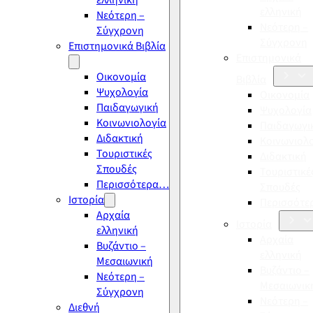
ελληνική
ελληνική
Νεότερη –
Νεότερη –
Σύγχρονη
Σύγχρονη
Επιστημονικά Βιβλία
Επιστημονικά
Οικονομία
Βιβλία
Ψυχολογία
Οικονομία
Παιδαγωγική
Ψυχολογία
Κοινωνιολογία
Παιδαγωγι
Διδακτική
Κοινωνιολ
Τουριστικές
Διδακτική
Σπουδές
Τουριστικέ
Περισσότερα…
Σπουδές
Ιστορία
Περισσότ
Αρχαία
Ιστορία
ελληνική
Αρχαία
Βυζάντιο –
ελληνική
Μεσαιωνική
Βυζάντιο –
Νεότερη –
Μεσαιωνικ
Σύγχρονη
Νεότερη –
Διεθνή