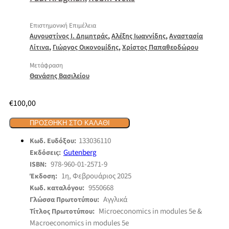
Επιστημονική Επιμέλεια
,
,
Αυγουστίνος Ι. Δημητράς
Αλέξης Ιωαννίδης
Αναστασία
,
,
Λίτινα
Γιώργος Οικονομίδης
Χρίστος Παπαθεοδώρου
Μετάφραση
Θανάσης Βασιλείου
€
100,00
ΠΡΟΣΘΉΚΗ ΣΤΟ ΚΑΛΆΘΙ
133036110
Κωδ. Ευδόξου:
Gutenberg
Εκδόσεις:
978-960-01-2571-9
ISBN:
1η, Φεβρουάριος 2025
Έκδοση:
9550668
Κωδ. καταλόγου:
Αγγλικά
Γλώσσα Πρωτοτύπου:
Microeconomics in modules 5e &
Τίτλος Πρωτοτύπου:
Macroeconomics in modules 5e