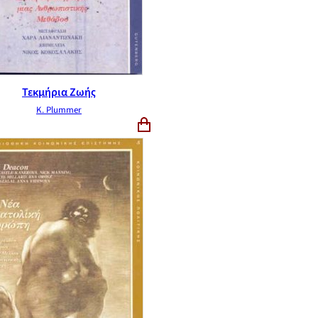
Τεκμήρια Ζωής
K. Plummer