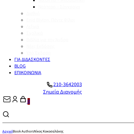
Βυζάντιο – Μεσαιωνική
Νεότερη – Σύγχρονη
Διεθνή
Enid Blyton, Πέντε Φίλοι
Λεξικά
Σχολικά
Βιβλία για την Άνδρο
Νέες Εκδόσεις
Υπό Έκδοση
ΓΙΑ ΔΙΔΑΣΚΟΝΤΕΣ
BLOG
ΕΠΙΚΟΙΝΩΝΙΑ
210-3642003
Σημεία Διανομής
0
Αρχική
Book Authors
Νίκος Κοκοσαλάκης