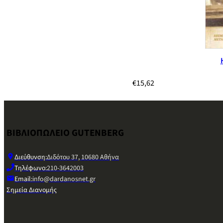
€
15,62
ΒΙΒΛΙΟΠΩΛΕΙΟ GUTENBERG
Διεύθυνση:
Διδότου 37, 10680 Αθήνα
Τηλέφωνο:
210-3642003
Email:
info@dardanosnet.gr
Σημεία Διανομής