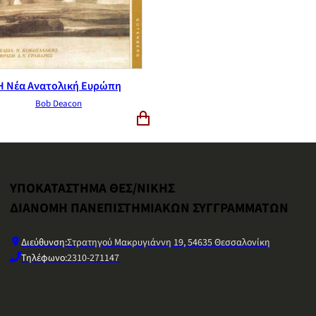
Η Νέα Ανατολική Ευρώπη
Βob Deacon
ΥΠΟΚΑΤΑΣΤΗΜΑ ΘΕΣ/ΝΙΚΗΣ
ΔΙΑΝΟΜΗ ΠΑΝΕΠΙΣΤΗΜΙΑΚΩΝ ΣΥΓΓΡΑΜΜΑΤΩΝ
Διεύθυνση:
Στρατηγού Μακρυγιάννη 19, 54635 Θεσσαλονίκη
Τηλέφωνο:
2310-271147