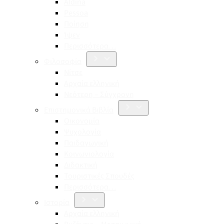
Aldina
Pessoa
Ποίηση
Ίψεν
Περισσότερα…
Φιλοσοφία
Νίτσε
Αρχαία ελληνική
Νεότερη – Σύγχρονη
Επιστημονικά Βιβλία
Οικονομία
Ψυχολογία
Παιδαγωγική
Κοινωνιολογία
Διδακτική
Τουριστικές Σπουδές
Περισσότερα…
Ιστορία
Αρχαία ελληνική