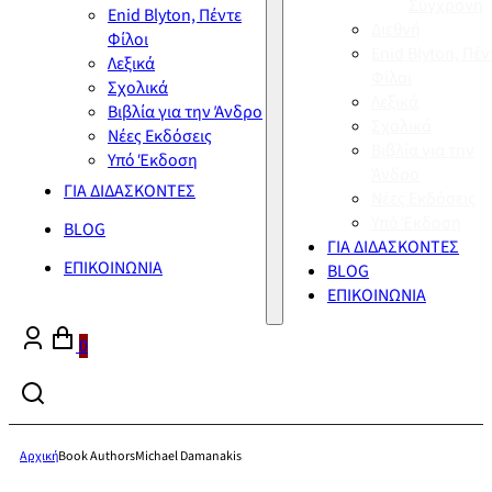
Σύγχρονη
Enid Blyton, Πέντε
Διεθνή
Φίλοι
Enid Blyton, Πέν
Λεξικά
Φίλοι
Σχολικά
Λεξικά
Βιβλία για την Άνδρο
Σχολικά
Νέες Εκδόσεις
Βιβλία για την
Υπό Έκδοση
Άνδρο
ΓΙΑ ΔΙΔΑΣΚΟΝΤΕΣ
Νέες Εκδόσεις
Υπό Έκδοση
BLOG
ΓΙΑ ΔΙΔΑΣΚΟΝΤΕΣ
ΕΠΙΚΟΙΝΩΝΙΑ
BLOG
ΕΠΙΚΟΙΝΩΝΙΑ
0
Αρχική
Book Authors
Michael Damanakis