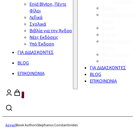
Σύγχρονη
Enid Blyton, Πέντε
Διεθνή
Φίλοι
Enid Blyton, Πέν
Λεξικά
Φίλοι
Σχολικά
Λεξικά
Βιβλία για την Άνδρο
Σχολικά
Νέες Εκδόσεις
Βιβλία για την
Υπό Έκδοση
Άνδρο
ΓΙΑ ΔΙΔΑΣΚΟΝΤΕΣ
Νέες Εκδόσεις
Υπό Έκδοση
BLOG
ΓΙΑ ΔΙΔΑΣΚΟΝΤΕΣ
ΕΠΙΚΟΙΝΩΝΙΑ
BLOG
ΕΠΙΚΟΙΝΩΝΙΑ
0
Αρχική
Book Authors
Stephanos Constantinides