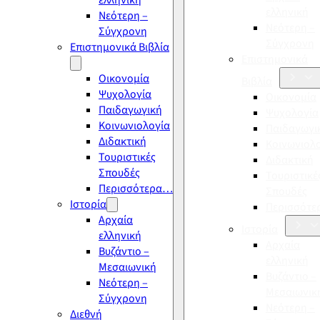
ελληνική
ελληνική
Νεότερη –
Νεότερη –
Σύγχρονη
Σύγχρονη
Επιστημονικά Βιβλία
Επιστημονικά
Οικονομία
Βιβλία
Ψυχολογία
Οικονομία
Παιδαγωγική
Ψυχολογία
Κοινωνιολογία
Παιδαγωγι
Διδακτική
Κοινωνιολ
Τουριστικές
Διδακτική
Σπουδές
Τουριστικέ
Περισσότερα…
Σπουδές
Ιστορία
Περισσότ
Αρχαία
Ιστορία
ελληνική
Αρχαία
Βυζάντιο –
ελληνική
Μεσαιωνική
Βυζάντιο –
Νεότερη –
Μεσαιωνικ
Σύγχρονη
Νεότερη –
Διεθνή