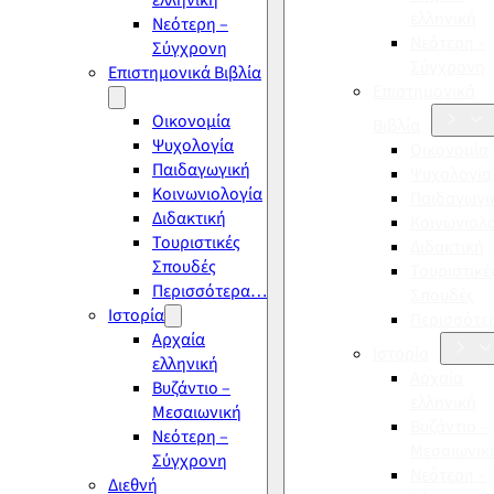
ελληνική
ελληνική
Νεότερη –
Νεότερη –
Σύγχρονη
Σύγχρονη
Επιστημονικά Βιβλία
Επιστημονικά
Οικονομία
Βιβλία
Ψυχολογία
Οικονομία
Παιδαγωγική
Ψυχολογία
Κοινωνιολογία
Παιδαγωγι
Διδακτική
Κοινωνιολ
Τουριστικές
Διδακτική
Σπουδές
Τουριστικέ
Περισσότερα…
Σπουδές
Ιστορία
Περισσότ
Αρχαία
Ιστορία
ελληνική
Αρχαία
Βυζάντιο –
ελληνική
Μεσαιωνική
Βυζάντιο –
Νεότερη –
Μεσαιωνικ
Σύγχρονη
Νεότερη –
Διεθνή