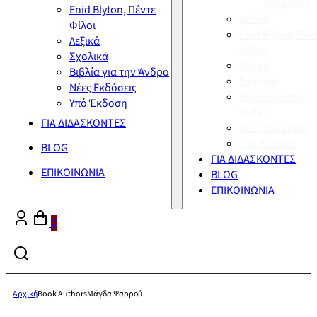
Σύγχρονη
Enid Blyton, Πέντε
Διεθνή
Φίλοι
Enid Blyton, Πέν
Λεξικά
Φίλοι
Σχολικά
Λεξικά
Βιβλία για την Άνδρο
Σχολικά
Νέες Εκδόσεις
Βιβλία για την
Υπό Έκδοση
Άνδρο
ΓΙΑ ΔΙΔΑΣΚΟΝΤΕΣ
Νέες Εκδόσεις
Υπό Έκδοση
BLOG
ΓΙΑ ΔΙΔΑΣΚΟΝΤΕΣ
ΕΠΙΚΟΙΝΩΝΙΑ
BLOG
ΕΠΙΚΟΙΝΩΝΙΑ
0
Αρχική
Book Authors
Μάγδα Ψαρρού