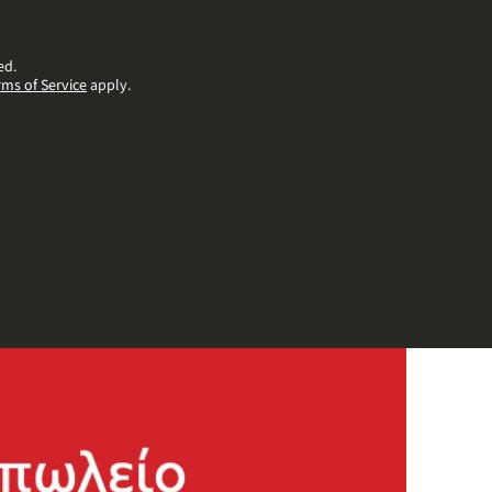
ed.
rms of Service
apply.