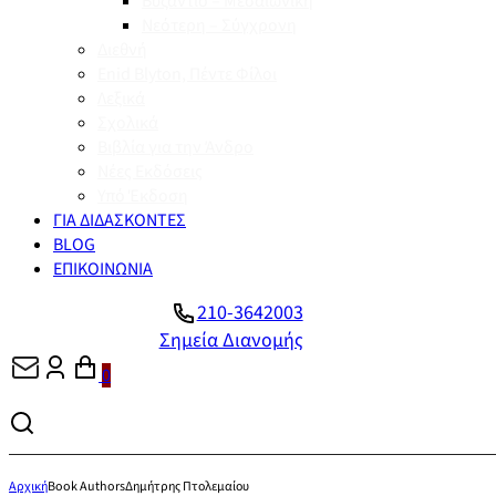
Βυζάντιο – Μεσαιωνική
Νεότερη – Σύγχρονη
Διεθνή
Enid Blyton, Πέντε Φίλοι
Λεξικά
Σχολικά
Βιβλία για την Άνδρο
Νέες Εκδόσεις
Υπό Έκδοση
ΓΙΑ ΔΙΔΑΣΚΟΝΤΕΣ
BLOG
ΕΠΙΚΟΙΝΩΝΙΑ
210-3642003
Σημεία Διανομής
0
Αρχική
Book Authors
Δημήτρης Πτολεμαίου