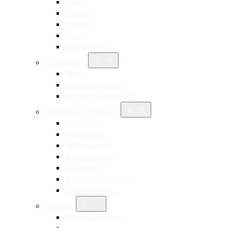
Aldina
Pessoa
Ποίηση
Ίψεν
Περισσότερα…
Φιλοσοφία
Νίτσε
Αρχαία ελληνική
Νεότερη – Σύγχρονη
Επιστημονικά Βιβλία
Οικονομία
Ψυχολογία
Παιδαγωγική
Κοινωνιολογία
Διδακτική
Τουριστικές Σπουδές
Περισσότερα…
Ιστορία
Αρχαία ελληνική