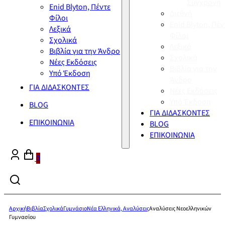
Σύγχρονη
Enid Blyton, Πέντε
Διεθνή
Φίλοι
Enid Blyton, Πέν
Λεξικά
Φίλοι
Σχολικά
Λεξικά
Βιβλία για την Άνδρο
Σχολικά
Νέες Εκδόσεις
Βιβλία για την
Υπό Έκδοση
Άνδρο
ΓΙΑ ΔΙΔΑΣΚΟΝΤΕΣ
Νέες Εκδόσεις
Υπό Έκδοση
BLOG
ΓΙΑ ΔΙΔΑΣΚΟΝΤΕΣ
ΕΠΙΚΟΙΝΩΝΙΑ
BLOG
ΕΠΙΚΟΙΝΩΝΙΑ
0
Αρχική
Βιβλία
Σχολικά
Γυμνάσιο
Νέα Ελληνικά, Αναλύσεις
Αναλύσεις Νεοελληνικών
Γυμνασίου