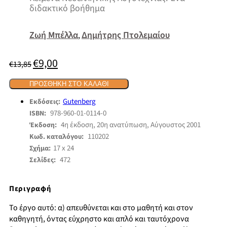
διδακτικό βοήθημα
Ζωή Μπέλλα
Δημήτρης Πτολεμαίου
,
€
9,00
Original
Η
€
13,85
price
τρέχουσα
was:
τιμή
ΠΡΟΣΘΉΚΗ ΣΤΟ ΚΑΛΆΘΙ
€13,85.
είναι:
€9,00.
Gutenberg
Εκδόσεις:
978-960-01-0114-0
ISBN:
4η έκδοση, 20η ανατύπωση, Αύγουστος 2001
Έκδοση:
110202
Κωδ. καταλόγου:
17 x 24
Σχήμα:
472
Σελίδες:
Περιγραφή
Το έργο αυτό: α) απευθύνεται και στο μαθητή και στον
καθηγητή, όντας εύχρηστο και απλό και ταυτόχρονα