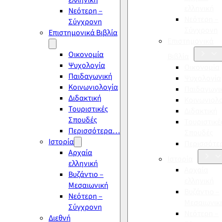
ελληνική
ελληνική
Νεότερη –
Νεότερη –
Σύγχρονη
Σύγχρονη
Επιστημονικά Βιβλία
Επιστημονικά
Οικονομία
Βιβλία
Ψυχολογία
Οικονομία
Παιδαγωγική
Ψυχολογία
Κοινωνιολογία
Παιδαγωγι
Διδακτική
Κοινωνιολ
Τουριστικές
Διδακτική
Σπουδές
Τουριστικέ
Περισσότερα…
Σπουδές
Ιστορία
Περισσότ
Αρχαία
Ιστορία
ελληνική
Αρχαία
Βυζάντιο –
ελληνική
Μεσαιωνική
Βυζάντιο –
Νεότερη –
Μεσαιωνικ
Σύγχρονη
Νεότερη –
Διεθνή