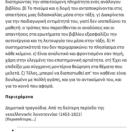
διατηρώντας την απαιτούμενη πληρότητα ενός ανάλογου
βιβλίου. β) Το πνεύμα και η δομή του ανταποκρίνονται στις
απαιτήσεις μιας διδασκαλίας μέσα στην τάξη. γ) Διακρίνεται
για την παιδαγωγική εντιμότητά του, γιατί δεν ισοπεδώνει το
μαθητή: ο τρόπος που παρατίθενται οι αναλύσεις και οι
απαντήσεις στα ερωτήματα του βιβλίου εξασφαλίζει την
αυτενέργεια και τη λειτουργία του μέσα στην τάξη. δ) Η
συστηματικότητά του δεν περιχαρακώνει το πλησίασμα στο
κάθε κείμενο. ε) Είναι αναλυτικό και φροντισμένο σαν πηγή,
χάρη στην ελεγμένη του επιστημονική αρτιότητα. στ) Έχει να
επιδείξει μια σύγχρονη μοντέρνα θεώρηση στα θέματα που
μελετά. ζ) Τέλος, μπορεί να διαπιστωθεί απ’ τον καθένα: είναι
δουλεμένο με πολλή αγάπη, και για το αντικείμενό του, και
για το κοινό που αφορά.
Περιεχόμενα
Δημοτικά τραγούδια. Από τη δεύτερη περίοδο της
νεοελληνικής λογοτεχνίας (1453-1821)
[Περισσότερα...]
Νεοελληνικός Διαφωτισμός. Από την δεύτερη περίοδο της
νεοελληνικής λογοτεχνίας (1453-1821)