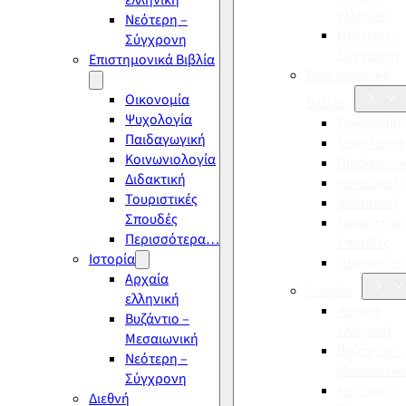
ελληνική
ελληνική
Νεότερη –
Νεότερη –
Σύγχρονη
Σύγχρονη
Επιστημονικά Βιβλία
Επιστημονικά
Οικονομία
Βιβλία
Ψυχολογία
Οικονομία
Παιδαγωγική
Ψυχολογία
Κοινωνιολογία
Παιδαγωγι
Διδακτική
Κοινωνιολ
Τουριστικές
Διδακτική
Σπουδές
Τουριστικέ
Περισσότερα…
Σπουδές
Ιστορία
Περισσότ
Αρχαία
Ιστορία
ελληνική
Αρχαία
Βυζάντιο –
ελληνική
Μεσαιωνική
Βυζάντιο –
Νεότερη –
Μεσαιωνικ
Σύγχρονη
Νεότερη –
Διεθνή