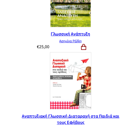
Γλωσσική Ανάπτυξη
Ασημίνα Ράλλη
€
25,00
Αναπτυξιακή Γλωσσική Διαταραχή στα Παιδιά και
τους Εφήβους