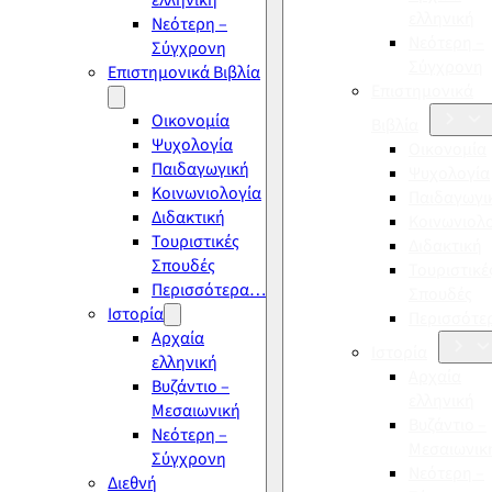
ελληνική
ελληνική
Νεότερη –
Νεότερη –
Σύγχρονη
Σύγχρονη
Επιστημονικά Βιβλία
Επιστημονικά
Οικονομία
Βιβλία
Ψυχολογία
Οικονομία
Παιδαγωγική
Ψυχολογία
Κοινωνιολογία
Παιδαγωγι
Διδακτική
Κοινωνιολ
Τουριστικές
Διδακτική
Σπουδές
Τουριστικέ
Περισσότερα…
Σπουδές
Ιστορία
Περισσότ
Αρχαία
Ιστορία
ελληνική
Αρχαία
Βυζάντιο –
ελληνική
Μεσαιωνική
Βυζάντιο –
Νεότερη –
Μεσαιωνικ
Σύγχρονη
Νεότερη –
Διεθνή