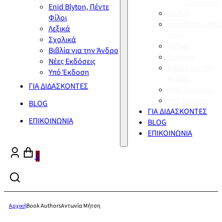
Σύγχρονη
Enid Blyton, Πέντε
Διεθνή
Φίλοι
Enid Blyton, Πέν
Λεξικά
Φίλοι
Σχολικά
Λεξικά
Βιβλία για την Άνδρο
Σχολικά
Νέες Εκδόσεις
Βιβλία για την
Υπό Έκδοση
Άνδρο
ΓΙΑ ΔΙΔΑΣΚΟΝΤΕΣ
Νέες Εκδόσεις
Υπό Έκδοση
BLOG
ΓΙΑ ΔΙΔΑΣΚΟΝΤΕΣ
ΕΠΙΚΟΙΝΩΝΙΑ
BLOG
ΕΠΙΚΟΙΝΩΝΙΑ
0
Αρχική
Book Authors
Αντωνία Μήτση