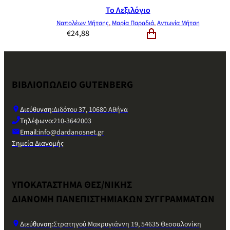
Το Λεξιλόγιο
Ναπολέων Μήτσης
,
Μαρία Παραδιά
,
Αντωνία Μήτση
€
24,88
ΒΙΒΛΙΟΠΩΛΕΙΟ GUTENBERG
Διεύθυνση:
Διδότου 37, 10680 Αθήνα
Τηλέφωνο:
210-3642003
Email:
info@dardanosnet.gr
Σημεία Διανομής
ΥΠΟΚΑΤΑΣΤΗΜΑ ΘΕΣ/ΝΙΚΗΣ
ΔΙΑΝΟΜΗ ΠΑΝΕΠΙΣΤΗΜΙΑΚΩΝ ΣΥΓΓΡΑΜΜΑΤΩΝ
Διεύθυνση:
Στρατηγού Μακρυγιάννη 19, 54635 Θεσσαλονίκη